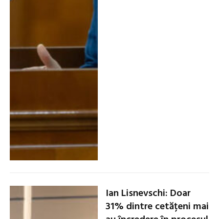
Ian Lisnevschi: Doar
31% dintre cetățeni mai