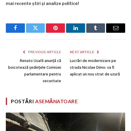
mai recente știri și analize politice!
Facebook
Twitter
Pinterest
LinkedIn
Tumblr
Email
PREVIOUS ARTICLE
NEXT ARTICLE
Renato Usatîi anunță că
Lucrări de modernizare pe
boicotează ședințele Comisiei
strada Nicolae Dimo: va fi
parlamentare pentru
aplicat un nou strat de uzură
securitate
POSTĂRI
ASEMĂNATOARE