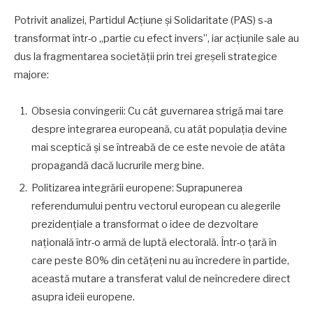
Potrivit analizei, Partidul Acțiune și Solidaritate (PAS) s-a
transformat într-o „partie cu efect invers”, iar acțiunile sale au
dus la fragmentarea societății prin trei greșeli strategice
majore:
Obsesia convingerii: Cu cât guvernarea strigă mai tare
despre integrarea europeană, cu atât populația devine
mai sceptică și se întreabă de ce este nevoie de atâta
propagandă dacă lucrurile merg bine.
Politizarea integrării europene: Suprapunerea
referendumului pentru vectorul european cu alegerile
prezidențiale a transformat o idee de dezvoltare
națională într-o armă de luptă electorală. Într-o țară în
care peste 80% din cetățeni nu au încredere în partide,
această mutare a transferat valul de neîncredere direct
asupra ideii europene.