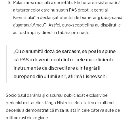
Polarizarea radicală a societății: Etichetarea sistematică
a tuturor celor care nu susțin PAS drept „agenți ai
Kremlinului” a declanșat efectul de bumerang (
„dușmanul
dușmanului meu”
). Astfel, euro-scepticii nu au dispărut, ci
au fost împinși direct în tabăra pro-rusă.
„Cu o anumită doză de sarcasm, se poate spune
că PAS a devenit unul dintre cele mai eficiente
instrumente de discreditare a integrării
europene din ultimii ani”, afirmă Lisnevschi.
Sociologul dărâmă și discursul public axat exclusiv pe
pericolul militar din stânga Nistrului. Realitatea din ultimul
deceniu a demonstrat că miza nu stă în cele câteva sute de
militari ruși din regiune.