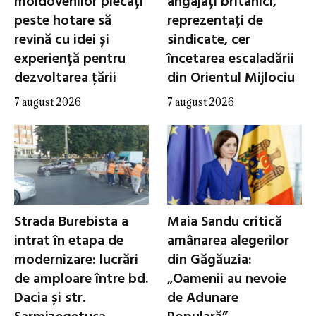
moldovenilor plecați
angajați britanici,
peste hotare să
reprezentați de
revină cu idei și
sindicate, cer
experiență pentru
încetarea escaladării
dezvoltarea țării
din Orientul Mijlociu
7 august 2026
7 august 2026
Strada Burebista a
Maia Sandu critică
intrat în etapa de
amânarea alegerilor
modernizare: lucrări
din Găgăuzia:
de amploare între bd.
„Oamenii au nevoie
Dacia și str.
de Adunare