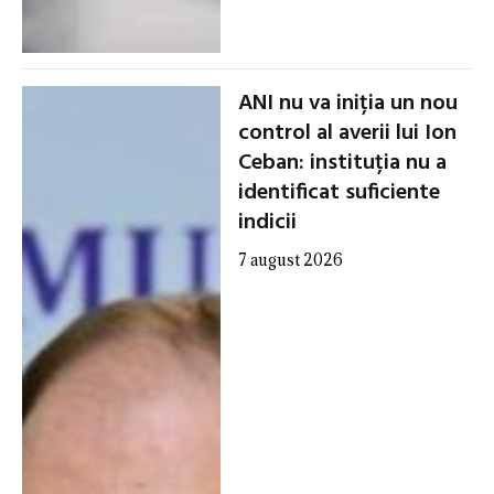
ANI nu va iniția un nou
control al averii lui Ion
Ceban: instituția nu a
identificat suficiente
indicii
7 august 2026