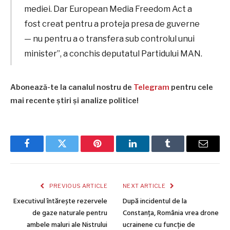
mediei. Dar European Media Freedom Act a
fost creat pentru a proteja presa de guverne
— nu pentru a o transfera sub controlul unui
minister”, a conchis deputatul Partidului MAN.
Abonează-te la canalul nostru de
Telegram
pentru cele
mai recente știri și analize politice!
Facebook
Twitter
Pinterest
LinkedIn
Tumblr
Email
PREVIOUS ARTICLE
NEXT ARTICLE
Executivul întărește rezervele
După incidentul de la
de gaze naturale pentru
Constanța, România vrea drone
ambele maluri ale Nistrului
ucrainene cu funcție de