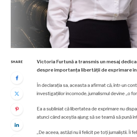
Victoria Furtună a transmis un mesaj dedicat Z
SHARE
despre importanța libertății de exprimare î
În declarația sa, aceasta a afirmat că, într-un cont
investigațiilor incomode, jurnalismul devine „o for
Ea a subliniat că libertatea de exprimare nu dispa
atunci când aceștia ajung să se teamă să pună înt
„De aceea, astăzi nu îi felicit pe toți jurnaliștii. Î