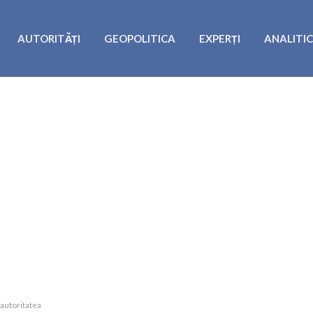
AUTORITĂȚI
GEOPOLITICA
EXPERȚI
ANALITI
 autoritatea