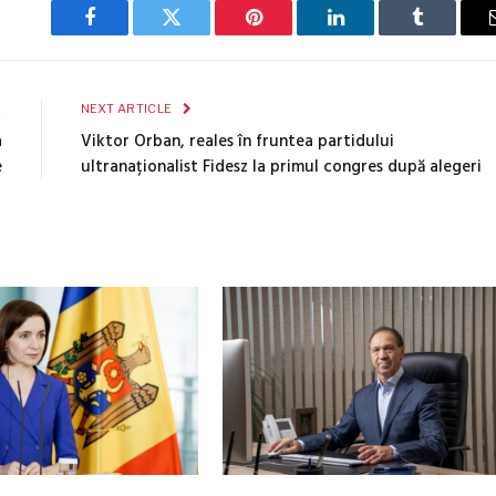
Facebook
Twitter
Pinterest
LinkedIn
Tumblr
E
NEXT ARTICLE
a
Viktor Orban, reales în fruntea partidului
e
ultranaționalist Fidesz la primul congres după alegeri