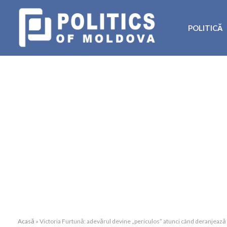
POLITICĂ
Acasă
»
Victoria Furtună: adevărul devine „periculos” atunci când deranjează