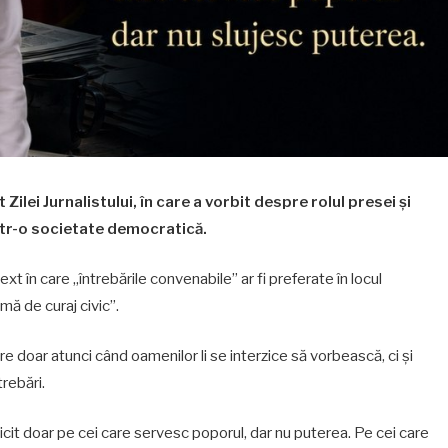
ilei Jurnalistului, în care a vorbit despre rolul presei și
ntr-o societate democratică.
ext în care „întrebările convenabile” ar fi preferate în locul
mă de curaj civic”.
re doar atunci când oamenilor li se interzice să vorbească, ci și
rebări.
i felicit doar pe cei care servesc poporul, dar nu puterea. Pe cei care