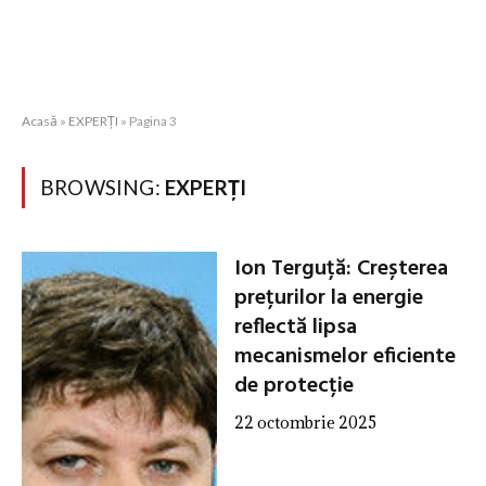
Acasă
»
EXPERȚI
»
Pagina 3
BROWSING:
EXPERȚI
Ion Terguță: Creșterea
prețurilor la energie
reflectă lipsa
mecanismelor eficiente
de protecție
22 octombrie 2025