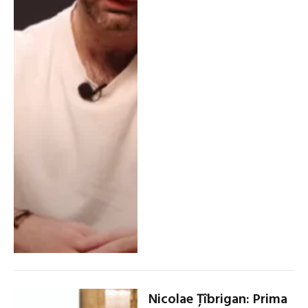
Nicolae Țîbrigan: Prima