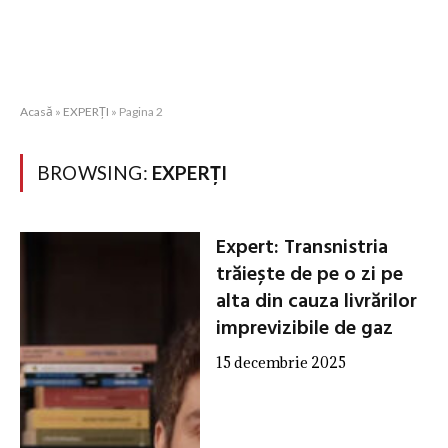
Acasă
»
EXPERȚI
»
Pagina 2
BROWSING:
EXPERȚI
Expert: Transnistria
trăiește de pe o zi pe
alta din cauza livrărilor
imprevizibile de gaz
15 decembrie 2025