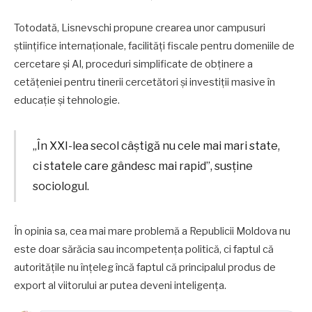
Totodată, Lisnevschi propune crearea unor campusuri
științifice internaționale, facilități fiscale pentru domeniile de
cercetare și AI, proceduri simplificate de obținere a
cetățeniei pentru tinerii cercetători și investiții masive în
educație și tehnologie.
„În XXI-lea secol câștigă nu cele mai mari state,
ci statele care gândesc mai rapid”, susține
sociologul.
În opinia sa, cea mai mare problemă a Republicii Moldova nu
este doar sărăcia sau incompetența politică, ci faptul că
autoritățile nu înțeleg încă faptul că principalul produs de
export al viitorului ar putea deveni inteligența.