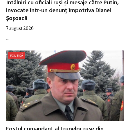
Întâlniri cu oficiali ruși și mesaje către Putin,
invocate într-un denunț împotriva Dianei
Șoșoacă
7 august 2026
…
POLITICĂ
Fostul comandant al trupelor ruse din