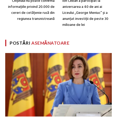
Chișinăul nu poate confirma
Ion Ceban a participat la
informațiile privind 20.000 de
aniversarea a 40 de ani ai
cereri de cetățenie rusă din
Liceului „George Meniuc” și a
regiunea transnistreană
anunțat investiții de peste 30
milioane de lei
POSTĂRI
ASEMĂNATOARE