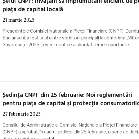
Șeful CNPF: Învațăm să împrumutăm eficient de p
piața de capital locală
21 martie 2025
Președintele Comisiei Naționale a Pieței Financiare (CNPF), Dumit
Budianschi, a fost unul dintre vorbitorii principali la conferința „Viitor
Guvernanței 2025”, eveniment ce a abordat teme importante…
Ședința CNPF din 25 februarie: Noi reglementări
pentru piața de capital și protecția consumatoril
27 februarie 2025
Consiliul de Administrație al Comisiei Naționale a Pieței Financiare
(CNPF) a aprobat, în cadrul ședinței din 25 februarie, o serie de deciz
aferente pieței de capital…