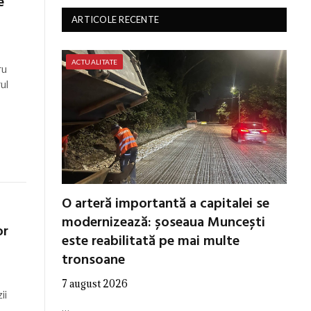
e
ARTICOLE RECENTE
ACTUALITATE
ru
ul
O arteră importantă a capitalei se
modernizează: șoseaua Muncești
or
este reabilitată pe mai multe
tronsoane
7 august 2026
ii
…