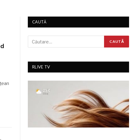
CAUTĂ
id
RLIVE TV
ățean