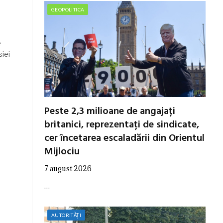
GEOPOLITICA
e
siei
Peste 2,3 milioane de angajați
britanici, reprezentați de sindicate,
cer încetarea escaladării din Orientul
Mijlociu
7 august 2026
…
AUTORITĂȚI