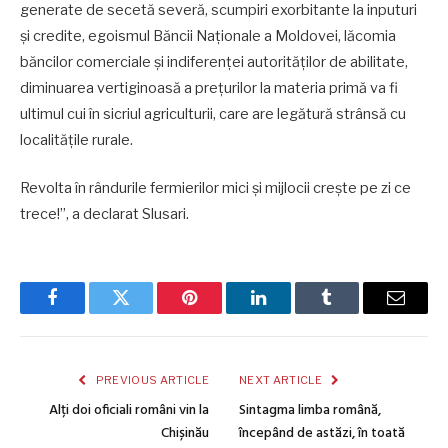
generate de secetă severă, scumpiri exorbitante la inputuri
și credite, egoismul Băncii Naționale a Moldovei, lăcomia
băncilor comerciale și indiferenței autorităților de abilitate,
diminuarea vertiginoasă a prețurilor la materia primă va fi
ultimul cui în sicriul agriculturii, care are legătură strânsă cu
localitățile rurale.
Revolta în rândurile fermierilor mici și mijlocii crește pe zi ce
trece!”, a declarat Slusari.
Facebook
Twitter
Pinterest
LinkedIn
Tumblr
Email
PREVIOUS ARTICLE
NEXT ARTICLE
Alți doi oficiali români vin la
Sintagma limba română,
Chișinău
începând de astăzi, în toată