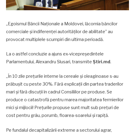
„Egoismul Băncii Naționale a Moldovei, lăcomia băncilor
comerciale și indiferenței autorităților de abilitate” au
provocat multiplele scumpiri din ultima perioadă.
La o astfel concluzie a ajuns ex-vicepreședintele
Parlamentului, Alexandru Slusari, transmite
Știri.md
.
„În 10 zile prețurile interne la cereale și oleaginoase s-au
prăbușit cu peste 30%. Fără explicații din partea traderilor
mari și fără discuții în cadrul Consiliilor pe produse. Se
produce o catastrofă pentru marea majoritatea fermierilor
mici și mijlocii! Prețurile propuse sunt mult sub prețuri de
cost pentru grâu, porumb, floarea-soarelui și rapiță.
Pe fundalul decapitalizării extreme a sectorului agrar,