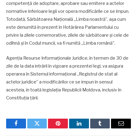
competență de adoptare, aprobare sau emitere a actelor
normative inferioare legii vor opera modificările ce se impun.
Totodată, Sărbătoarea Națională „Limba noastră”, așa cum
este denumită în prezent în Hotărârea Parlamentului cu
privire la zilele comemorative, zilele de sărbătoare și cele de
odihnă și în Codul muncii, va fi numită „Limba română”.
Agenția Resurse Informaționale Juridice, în termen de 30 de
zile de la data intrării în vigoare a prezentei legi, va asigura
operarea în Sistemul informațional „Registrul de stat al
actelor juridice” a modificărilor ce se impun în sensul
acesteia, în toată legislația Republicii Moldova, inclusiv în
Constituția țării.
Facebook
Twitter
Pinterest
LinkedIn
Tumblr
Email