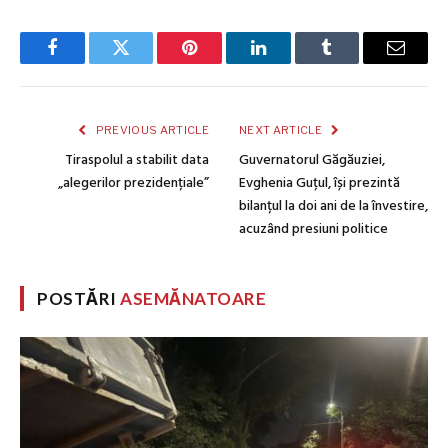
Facebook
Twitter
Pinterest
LinkedIn
Tumblr
Email
PREVIOUS ARTICLE
NEXT ARTICLE
Tiraspolul a stabilit data
Guvernatorul Găgăuziei,
„alegerilor prezidențiale”
Evghenia Guțul, își prezintă
bilanțul la doi ani de la învestire,
acuzând presiuni politice
POSTĂRI
ASEMĂNATOARE