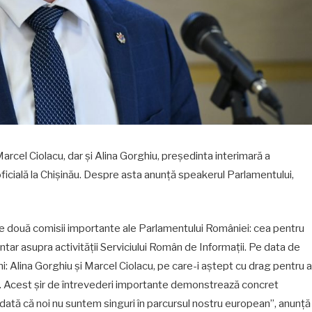
cel Ciolacu, dar și Alina Gorghiu, președinta interimară a
oficială la Chișinău. Despre asta anunță speakerul Parlamentului,
lte două comisii importante ale Parlamentului României: cea pentru
tar asupra activității Serviciului Român de Informații. Pe data de
i: Alina Gorghiu și Marcel Ciolacu, pe care-i aștept cu drag pentru a
it. Acest șir de întrevederi importante demonstrează concret
 o dată că noi nu suntem singuri în parcursul nostru european”, anunță