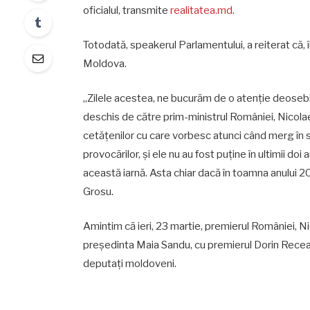
oficialul, transmite
realitatea.md
.
Totodată, speakerul Parlamentului, a reiterat că, 
Moldova.
„Zilele acestea, ne bucurăm de o atenție deosebită
deschis de către prim-ministrul României, Nicolae
cetățenilor cu care vorbesc atunci când merg în sa
provocărilor, și ele nu au fost puține în ultimii doi
această iarnă. Asta chiar dacă în toamna anului 202
Grosu.
Amintim că ieri, 23 martie, premierul României, Nico
președinta Maia Sandu, cu premierul Dorin Recean, i
deputați moldoveni.