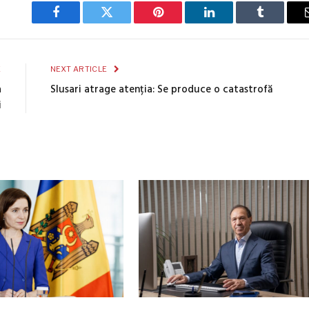
Facebook
Twitter
Pinterest
LinkedIn
Tumblr
E
NEXT ARTICLE
a
Slusari atrage atenția: Se produce o catastrofă
i