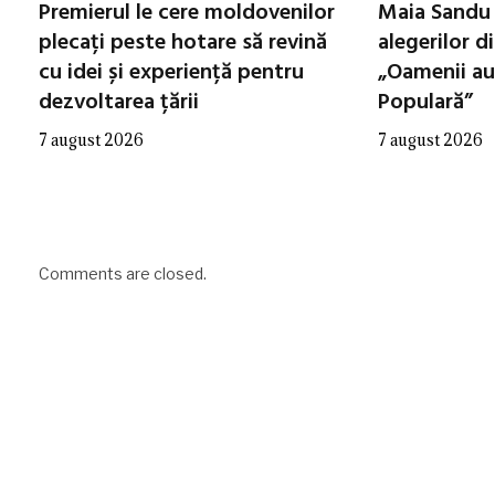
Premierul le cere moldovenilor
Maia Sandu 
plecați peste hotare să revină
alegerilor d
cu idei și experiență pentru
„Oamenii au
dezvoltarea țării
Populară”
7 august 2026
7 august 2026
Comments are closed.