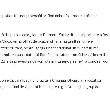
în pofida tuturor provocărilor, România a fost mereu alături de
 din partea colegilor din România. Șirul vizitelor importante a fost
 Ciucă. Am profitat de ocazie, și i-am mulțumit în numele
tele din țară, pentru sprijinul necondiționat. În ciuda tuturor
 ani, noi am reușit datorită României și tuturor românilor, să ieșim din
2 ni se prevestea că vom sta în întuneric și în frig”, a conchis Igor
lae Ciucă a fost într-o vizită la Chișinău. Oficialul s-a văzut cu
ar la final de zi, a stat la discuții cu Igor Grosu și un grup de