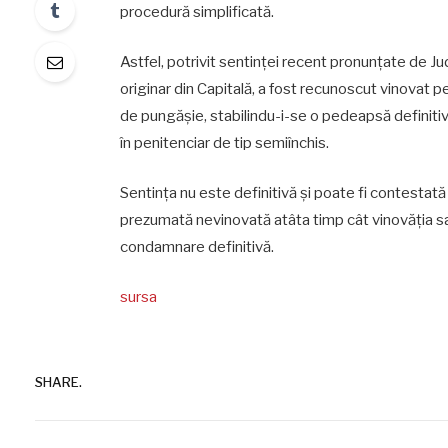
procedură simplificată.
Astfel, potrivit sentinței recent pronunțate de Jud
originar din Capitală, a fost recunoscut vinovat p
de pungășie, stabilindu-i-se o pedeapsă definiti
în penitenciar de tip semiînchis.
Sentința nu este definitivă și poate fi contestată
prezumată nevinovată atâta timp cât vinovăția sa
condamnare definitivă.
sursa
SHARE.