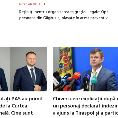
E
NEXT ARTICLE
i
Reținuți pentru organizarea migrației ilegale: Opt
persoane din Găgăuzia, plasate în arest preventiv
utați PAS au primit
Chiveri cere explicații după 
de la Curtea
un personaj declarat indezir
nală. Cine sunt
a ajuns la Tiraspol și a parti