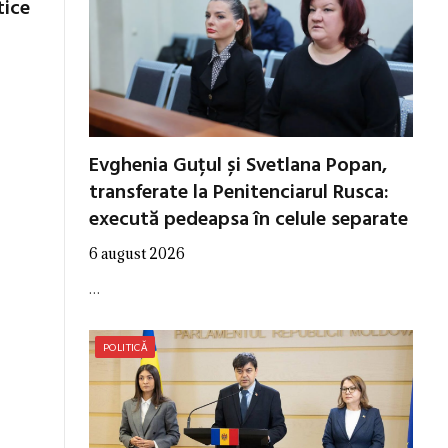
tice
Evghenia Guțul și Svetlana Popan,
transferate la Penitenciarul Rusca:
execută pedeapsa în celule separate
6 august 2026
…
POLITICĂ