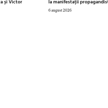
 și Victor
la manifestații propagandis
6 august 2026