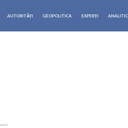
AUTORITĂȚI
GEOPOLITICA
EXPERȚI
ANALITI
urturi