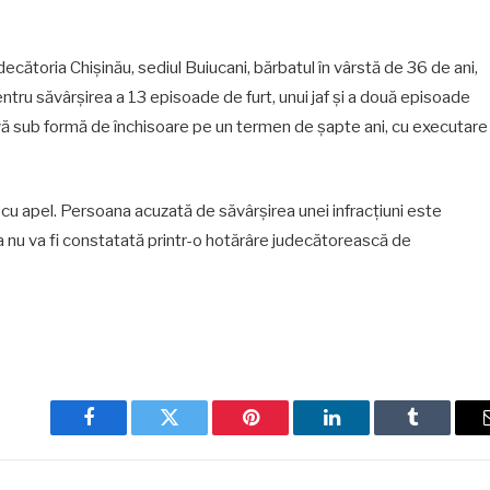
ecătoria Chișinău, sediul Buiucani, bărbatul în vârstă de 36 de ani,
entru săvârșirea a 13 episoade de furt, unui jaf și a două episoade
vă sub formă de închisoare pe un termen de șapte ani, cu executare
 cu apel. Persoana acuzată de săvârșirea unei infracțiuni este
 nu va fi constatată printr-o hotărâre judecătorească de
Facebook
Twitter
Pinterest
LinkedIn
Tumblr