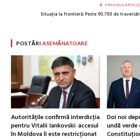
PREVIOUS ARTICL
Situația la frontieră: Peste 90.700 de traversăr
POSTĂRI
ASEMĂNATOARE
Autoritățile confirmă interdicția
Doi noi dep
pentru Vitalii Iankovski: accesul
undă verde 
în Moldova îi este restricționat
Constituțio