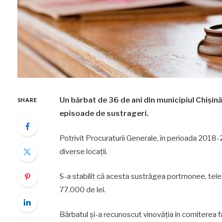
Un bărbat de 36 de ani din municipiul Chișin
SHARE
episoade de sustrageri.
Potrivit Procuraturii Generale, în perioada 2018-20
diverse locații.
S-a stabilit că acesta sustrăgea portmonee, telefo
77.000 de lei.
Bărbatul și-a recunoscut vinovăția în comiterea fa