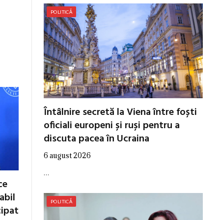
POLITICĂ
Întâlnire secretă la Viena între foști
oficiali europeni și ruși pentru a
discuta pacea în Ucraina
6 august 2026
…
ce
abil
POLITICĂ
cipat