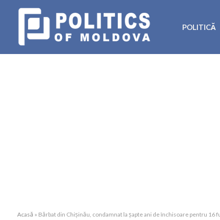
POLITICĂ
Acasă
»
Bărbat din Chișinău, condamnat la șapte ani de închisoare pentru 16 f