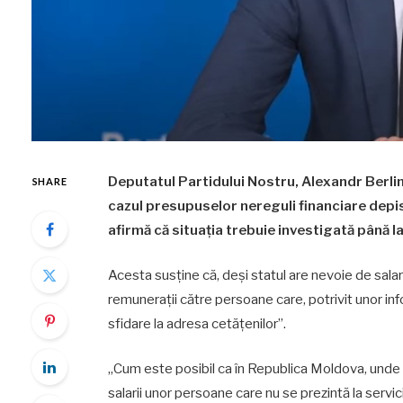
Deputatul Partidului Nostru, Alexandr Berlin
SHARE
cazul presupuselor nereguli financiare depi
afirmă că situația trebuie investigată până la
Acesta susține că, deși statul are nevoie de salar
remunerații către persoane care, potrivit unor infor
sfidare la adresa cetățenilor”.
„Cum este posibil ca în Republica Moldova, unde o 
salarii unor persoane care nu se prezintă la servi