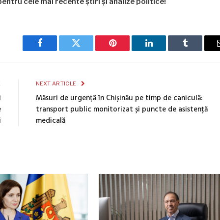
entru cele mai recente știri și analize politice!
Facebook
Twitter
Pinterest
LinkedIn
Tumblr
E
NEXT ARTICLE
i
Măsuri de urgență în Chișinău pe timp de caniculă:
e
transport public monitorizat și puncte de asistență
i
medicală