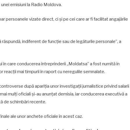
l unei emisiuni la Radio Moldova.
r persoanele vizate direct, ci și pe cei care ar fi facilitat angajările
 să răspundă, indiferent de funcție sau de legăturile personale”, a
lui în care conducerea întreprinderii „Moldatsa” a fost numită în
or reacții mai timpurii în raport cu neregulile semnalate.
ontroverse după apariția unor investigații jurnalistice privind salarii
mai mulți oficiali și-au anunțat demisia, iar conducerea executivă a
zată de schimbări recente.
inale ale unor anchete oficiale în acest caz.