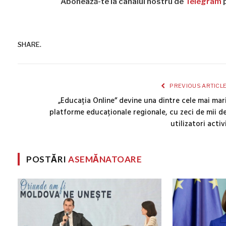
Abonează-te la canalul nostru de
Telegram
p
SHARE.
PREVIOUS ARTICL
„Educația Online” devine una dintre cele mai mar
platforme educaționale regionale, cu zeci de mii d
utilizatori activ
POSTĂRI
ASEMĂNATOARE