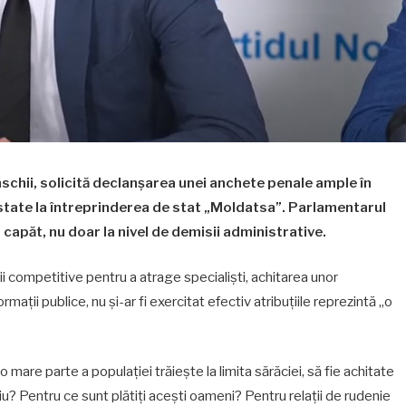
schii, solicită declanșarea unei anchete penale ample în
state la întreprinderea de stat „Moldatsa”. Parlamentarul
 capăt, nu doar la nivel de demisii administrative.
ii competitive pentru a atrage specialiști, achitarea unor
mații publice, nu și-ar fi exercitat efectiv atribuțiile reprezintă „o
mare parte a populației trăiește la limita sărăciei, să fie achitate
ciu? Pentru ce sunt plătiți acești oameni? Pentru relații de rudenie