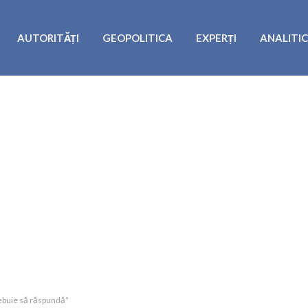
AUTORITĂȚI
GEOPOLITICA
EXPERȚI
ANALITI
trebuie să răspundă”