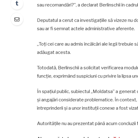
sau recomandări?”, a declarat Berlinschii în cadru
Deputatul a cerut ca investigațiile să vizeze nu doa
sau ar fi semnat actele administrative aferente.
„Toți cei care au admis încălcări ale legii trebuie
adăugat acesta.
Totodată, Berlinschii a solicitat verificarea modu
funcție, exprimând suspiciuni cu privire la lipsa un
În spațiul public, subiectul „Moldatsa” a generat c
și angajări considerate problematice. În context, 
întreprinderii și a unor instituții conexe a fost vi
Autoritățile nu au prezentat până acum concluzii f