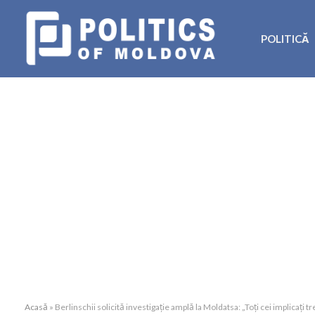
POLITICĂ
Acasă
»
Berlinschii solicită investigație amplă la Moldatsa: „Toți cei implicați 