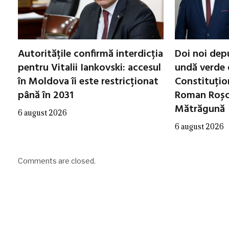
Autoritățile confirmă interdicția
Doi noi dep
pentru Vitalii Iankovski: accesul
undă verde 
în Moldova îi este restricționat
Constituțio
până în 2031
Roman Roșca
Mătrăgună
6 august 2026
6 august 2026
Comments are closed.