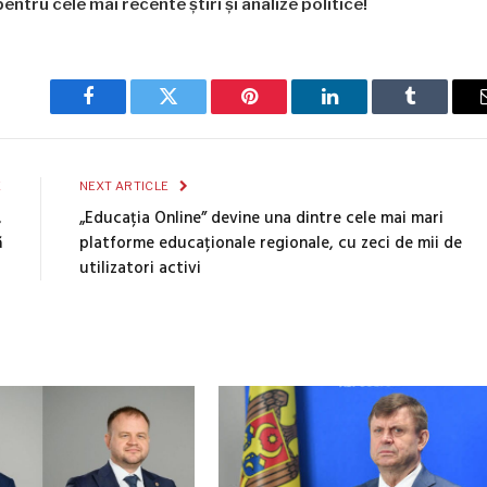
entru cele mai recente știri și analize politice!
Facebook
Twitter
Pinterest
LinkedIn
Tumblr
E
NEXT ARTICLE
,
„Educația Online” devine una dintre cele mai mari
ă
platforme educaționale regionale, cu zeci de mii de
utilizatori activi