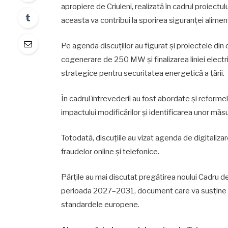
apropiere de Criuleni, realizată în cadrul proiectu
aceasta va contribui la sporirea siguranței alimen
Pe agenda discuțiilor au figurat și proiectele din
cogenerare de 250 MW și finalizarea liniei elect
strategice pentru securitatea energetică a țării.
În cadrul întrevederii au fost abordate și reforme
impactului modificărilor și identificarea unor măsu
Totodată, discuțiile au vizat agenda de digitaliz
fraudelor online și telefonice.
Părțile au mai discutat pregătirea noului Cadru 
perioada 2027–2031, document care va susține pri
standardele europene.