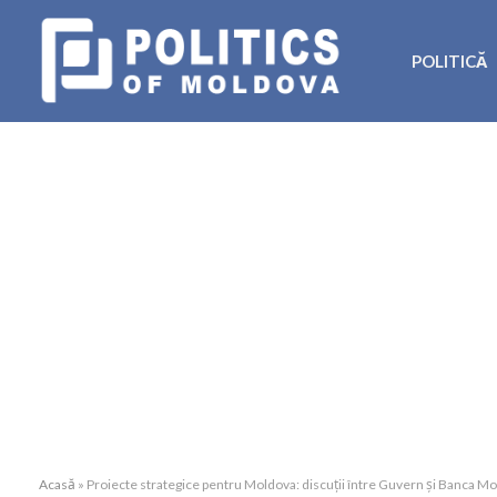
POLITICĂ
Acasă
»
Proiecte strategice pentru Moldova: discuții între Guvern și Banca Mo