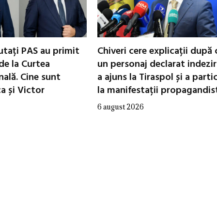
utați PAS au primit
Chiveri cere explicații după 
de la Curtea
un personaj declarat indezir
nală. Cine sunt
a ajuns la Tiraspol și a parti
 și Victor
la manifestații propagandis
6 august 2026