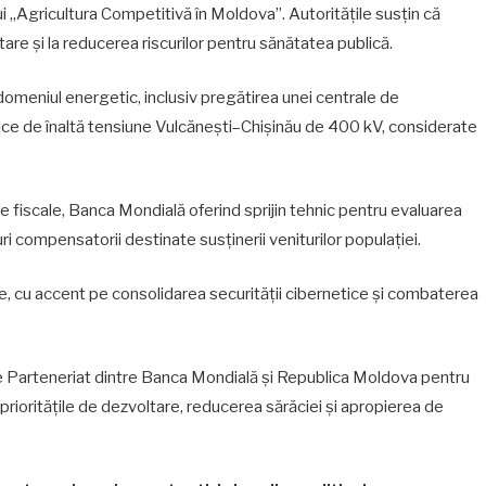
lui „Agricultura Competitivă în Moldova”. Autoritățile susțin că
tare și la reducerea riscurilor pentru sănătatea publică.
 domeniul energetic, inclusiv pregătirea unei centrale de
rice de înaltă tensiune Vulcănești–Chișinău de 400 kV, considerate
le fiscale, Banca Mondială oferind sprijin tehnic pentru evaluarea
ri compensatorii destinate susținerii veniturilor populației.
are, cu accent pe consolidarea securității cibernetice și combaterea
de Parteneriat dintre Banca Mondială și Republica Moldova pentru
oritățile de dezvoltare, reducerea sărăciei și apropierea de