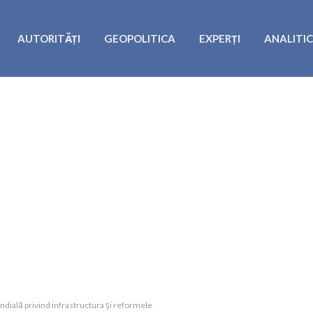
AUTORITĂȚI
GEOPOLITICA
EXPERȚI
ANALITI
ndială privind infrastructura și reformele