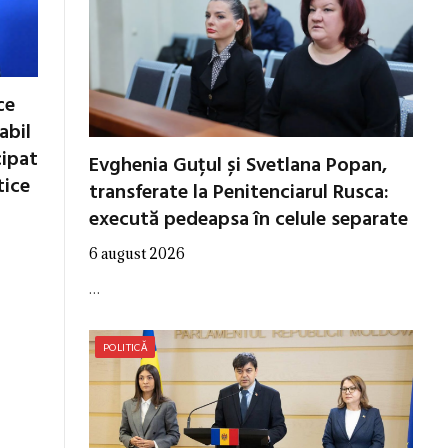
ce
abil
cipat
Evghenia Guțul și Svetlana Popan,
tice
transferate la Penitenciarul Rusca:
execută pedeapsa în celule separate
6 august 2026
…
POLITICĂ