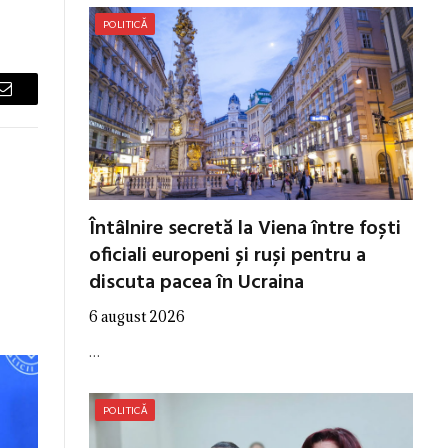
POLITICĂ
Email
Întâlnire secretă la Viena între foști
oficiali europeni și ruși pentru a
discuta pacea în Ucraina
6 august 2026
…
POLITICĂ