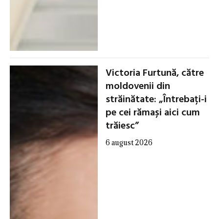
Victoria Furtună, către
moldovenii din
străinătate: „Întrebați-i
pe cei rămași aici cum
trăiesc”
6 august 2026