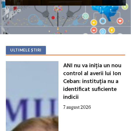
rutier de 143 de milioane de lei
ULTIMELE ȘTIRI
ANI nu va iniția un nou
control al averii lui Ion
Ceban: instituția nu a
identificat suficiente
indicii
7 august 2026