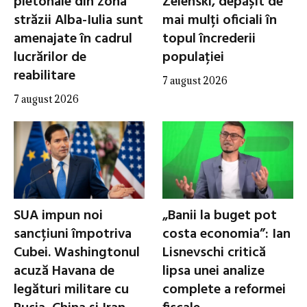
pietonale din zona
Zelenski, depășit de
străzii Alba-Iulia sunt
mai mulți oficiali în
amenajate în cadrul
topul încrederii
lucrărilor de
populației
reabilitare
7 august 2026
7 august 2026
SUA impun noi
„Banii la buget pot
sancțiuni împotriva
costa economia”: Ian
Cubei. Washingtonul
Lisnevschi critică
acuză Havana de
lipsa unei analize
legături militare cu
complete a reformei