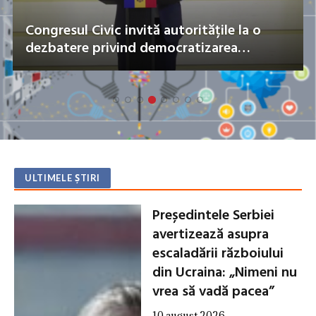
Congresul Civic invită autoritățile la o
dezbatere privind democratizarea
alegerilor
ULTIMELE ȘTIRI
Președintele Serbiei
avertizează asupra
escaladării războiului
din Ucraina: „Nimeni nu
vrea să vadă pacea”
10 august 2026