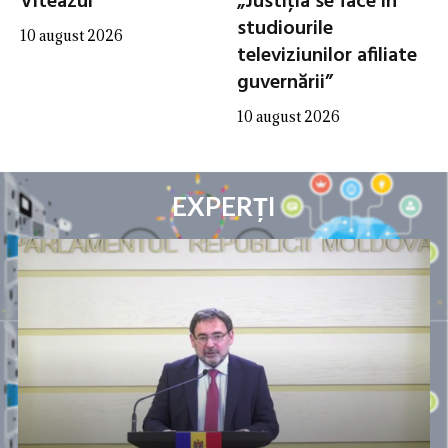
Viteazul
„Justiţia se face în
studiourile
10 august 2026
televiziunilor afiliate
guvernării”
10 august 2026
EXPERȚI