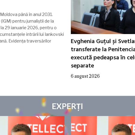
ii Moldova până în anul 2031.
IGM) pentru jurnaliștii de la
ă la 29 ianuarie 2026, pentru o
rcumstanțele intrării lui Iankovski
Evghenia Guțul și Svetl
eană. Evidența traversărilor
transferate la Penitenci
execută pedeapsa în cel
separate
6 august 2026
EXPERȚI