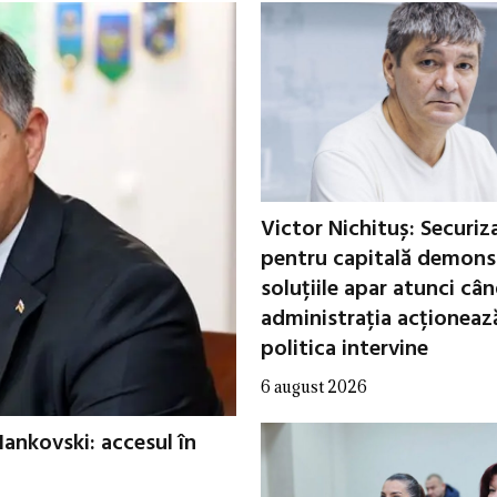
Victor Nichituș: Securiz
pentru capitală demons
soluțiile apar atunci câ
administrația acționeaz
politica intervine
6 august 2026
Iankovski: accesul în