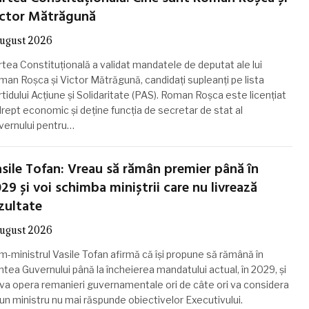
ictor Mătrăgună
august 2026
rtea Constituțională a validat mandatele de deputat ale lui
man Roșca și Victor Mătrăgună, candidați supleanți pe lista
tidului Acțiune și Solidaritate (PAS). Roman Roșca este licențiat
drept economic și deține funcția de secretar de stat al
vernului pentru…
sile Tofan: Vreau să rămân premier până în
29 și voi schimba miniștrii care nu livrează
zultate
august 2026
m-ministrul Vasile Tofan afirmă că își propune să rămână în
ntea Guvernului până la încheierea mandatului actual, în 2029, și
 va opera remanieri guvernamentale ori de câte ori va considera
un ministru nu mai răspunde obiectivelor Executivului.