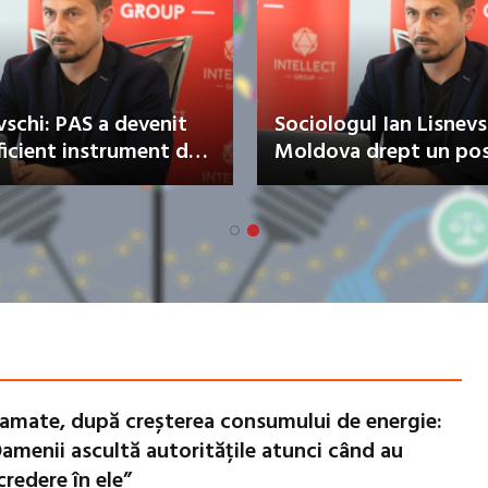
le lui Fiodor Gagauz în
Deputatul Partidul
 pentru funcţia de Başcan
cere transparență 
găuziei
gestionarea unui p
de 143 de milioane 
amate, după creșterea consumului de energie:
amenii ascultă autoritățile atunci când au
credere în ele”