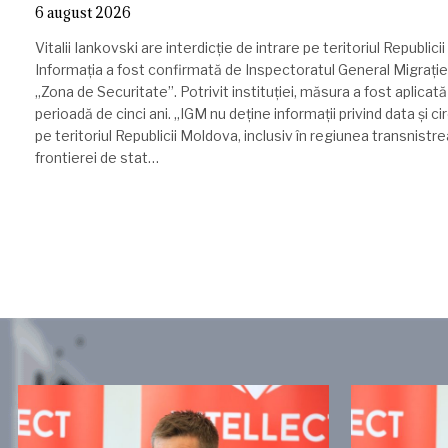
6 august 2026
Vitalii Iankovski are interdicție de intrare pe teritoriul Republic
Informația a fost confirmată de Inspectoratul General Migrație (
„Zona de Securitate”. Potrivit instituției, măsura a fost aplicat
perioadă de cinci ani. „IGM nu deține informații privind data și ci
pe teritoriul Republicii Moldova, inclusiv în regiunea transnistr
frontierei de stat…