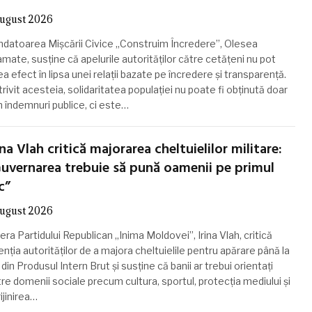
august 2026
ndatoarea Mișcării Civice „Construim Încredere”, Olesea
mate, susține că apelurile autorităților către cetățeni nu pot
a efect în lipsa unei relații bazate pe încredere și transparență.
rivit acesteia, solidaritatea populației nu poate fi obținută doar
n îndemnuri publice, ci este…
ina Vlah critică majorarea cheltuielilor militare:
uvernarea trebuie să pună oamenii pe primul
c”
august 2026
era Partidului Republican „Inima Moldovei”, Irina Vlah, critică
enția autorităților de a majora cheltuielile pentru apărare până la
din Produsul Intern Brut și susține că banii ar trebui orientați
re domenii sociale precum cultura, sportul, protecția mediului și
ijinirea…