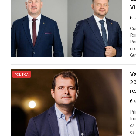
V
6 
Cu
Ro
Par
în 
Gu
Va
POLITICĂ
20
re
6 
Pri
fru
că
că 