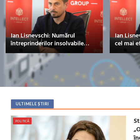
Blocajul Strâmtorii Ormuz
Şanse
perturbă comerțul global:
lupta
experții avertizează asupra
al Gă
unor efecte de durată
ULTIMELE ȘTIRI
St
POLITICĂ
„O
în