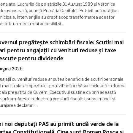
enajate. Lucrările de pe străzile 31 August 1989 și Veronica
le avansează, anunță Primăria Capitalei. Potrivit autorităților
nicipale, intervențiile au drept scop transformarea acestor
ții într-un mediu mai accesibil și…
vernul pregătește schimbări fiscale: Scutiri mai
ri pentru angajații cu venituri reduse și taxe
escute pentru dividende
august 2026
ajații cu venituri reduse ar putea beneficia de scutiri personale
 mari la plata impozitului, potrivit noilor măsuri incluse în reforma
cală pregătită de Guvern. Executivul susține că prin această
sură urmărește reducerea presiunii fiscale asupra muncii și
urajarea declarării…
i noi deputați PAS au primit undă verde de la
rtea Constituțională. Cine sunt Roman Roșca și