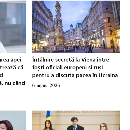
area apei
Întâlnire secretă la Viena între
trează că
foști oficiali europeni și ruși
nd
pentru a discuta pacea în Ucraina
ă, nu când
6 august 2026