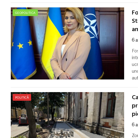
Fo
GEOPOLITICA
St
an
6 
Fo
int
ucr
uno
aut
Ca
POLITICĂ
pr
pi
6 
Zon