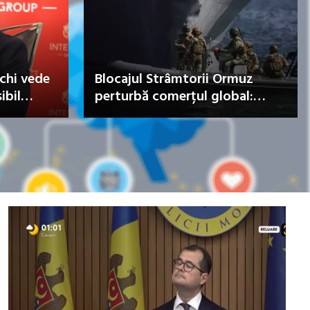
ui Nostru
Ian Lisnevschi: Doar 31% dintre
în
cetățeni mai au încredere în
roiect rutier
procesul electoral
de lei