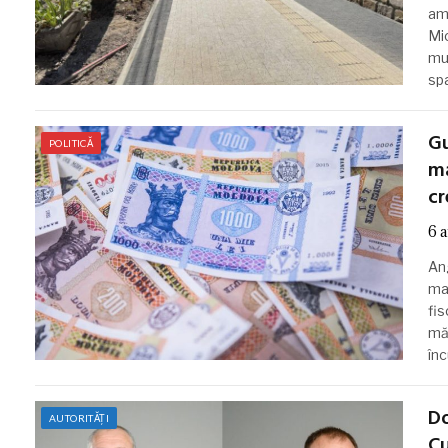
am
Mic
mu
spa
Gu
POLITICĂ
ma
cr
6 
Ang
mai
fis
mă
înc
Do
AUTORITĂȚI
Cu