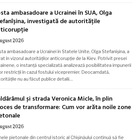
sta ambasadoare a Ucrainei în SUA, Olga
efanîșina, investigată de autoritățile
ticorupție
august 2026
sta ambasadoare a Ucrainei în Statele Unite, Olga Stefanîșina, a
rat în vizorul autorităților anticorupție de la Kiev. Potrivit presei
ainene, o instanță specializată analizează posibilitatea impunerii
r restricții în cazul fostului vicepremier. Deocamdată,
oritățile nu au făcut publice detalii…
ldârâmul și strada Veronica Micle, în plin
oces de transformare: Cum vor arăta noile zone
etonale
august 2026
ele pietonale din centrul istoric al Chișinăului continuă să fie