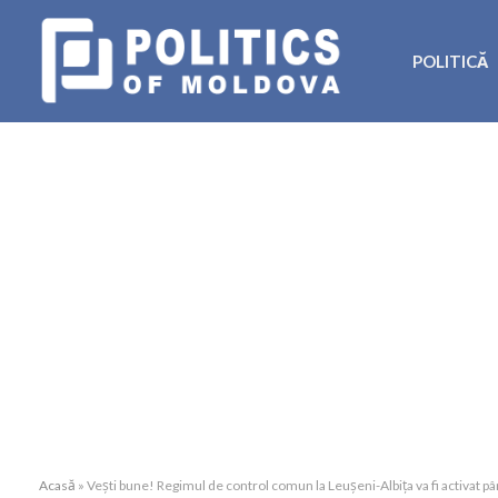
POLITICĂ
Acasă
»
Vești bune! Regimul de control comun la Leușeni-Albița va fi activat pâ