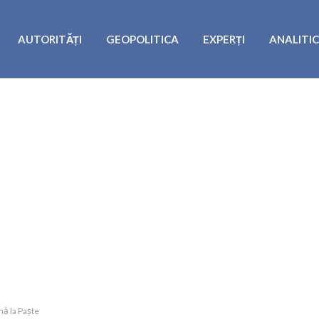
AUTORITĂȚI
GEOPOLITICA
EXPERȚI
ANALITI
nă la Paște