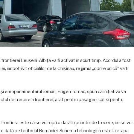
rontierei Leușeni-Albița va fi activat în scurt timp. Acordul a fost
iar potrivit oficialilor de la Chișinău, regimul „oprire unică” va fi
cât și europarlamentarul român, Eugen Tomac, spun că inițiativa va
ul de trecere a frontierei, atât pentru pasageri, cât și pentru
 frontiera este că se vor opri o dată în punctul de trecere, nu se vor
că o dată pe teritoriul României. Schema tehnologică este la etapa