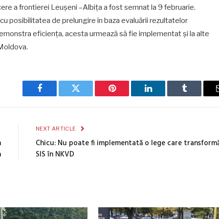
ere a frontierei Leușeni –Albița a fost semnat la 9 februarie.
u posibilitatea de prelungire în baza evaluării rezultatelor
 demonstra eficiența, acesta urmează să fie implementat și la alte
 Moldova.
Facebook
Twitter
Pinterest
LinkedIn
Tumblr
E
NEXT ARTICLE
n
Chicu: Nu poate fi implementată o lege care transform
h
SIS în NKVD