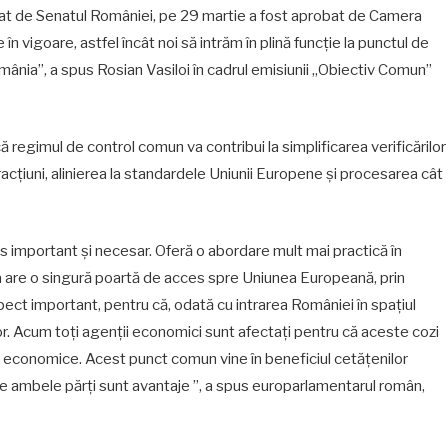
bat de Senatul României, pe 29 martie a fost aprobat de Camera
n vigoare, astfel încât noi să intrăm în plină funcție la punctul de
mânia”, a spus Rosian Vasiloi în cadrul emisiunii „Obiectiv Comun”
egimul de control comun va contribui la simplificarea verificărilor
fracţiuni, alinierea la standardele Uniunii Europene şi procesarea cât
s important și necesar. Oferă o abordare mult mai practică în
va are o singură poartă de acces spre Uniunea Europeană, prin
ect important, pentru că, odată cu intrarea României în spațiul
or. Acum toți agenții economici sunt afectați pentru că aceste cozi
e economice. Acest punct comun vine în beneficiul cetățenilor
 De ambele părți sunt avantaje ”, a spus europarlamentarul român,