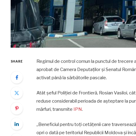
Regimul de control comun la punctul de trecere a f
SHARE
aprobat de Camera Deputaților și Senatul României, 
activat până la sărbătorile pascale.
Atât șeful Poliției de Frontieră, Rosian Vasiloi, 
reduse considerabil perioada de așteptare la punct
mărfuri, transmite
IPN
.
„Beneficiul pentru toți cetățenii care traversează
opri o dată pe teritoriul Republicii Moldova și în