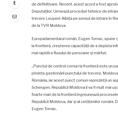
de definitivare. Recent, acest acord a fost apro
Deputaților. Urmează proceduri tehnice de intrare î
trecere Leușeni-Albița pe sensul de intrare în Ro
de la TVR Moldova.
Europarlamentarul român, Eugen Tomac, spune că r
la frontieră, creşterea capacităţii de a depista in
mai rapidă a fluxului de persoane şi mărfuri.
„Punctul de control comun la frontieră este un pa
privința gestionării punctului de trecere. Moldo
România, iar acest punct comun reprezintă un asp
Schengen, Republicii Moldova îi va fi mult mai uș
foarte mari de la frontieră îngreunează procesel
Republicii Moldova, dar și al cetățenilor români.
Eugen Tomac.