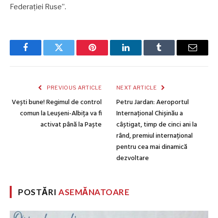
Federației Ruse”.
Facebook
Twitter
Pinterest
LinkedIn
Tumblr
Email
PREVIOUS ARTICLE
NEXT ARTICLE
Vești bune! Regimul de control
Petru Jardan: Aeroportul
comun la Leușeni-Albița va fi
Internațional Chișinău a
activat până la Paște
câștigat, timp de cinci ani la
rând, premiul internațional
pentru cea mai dinamică
dezvoltare
POSTĂRI
ASEMĂNATOARE