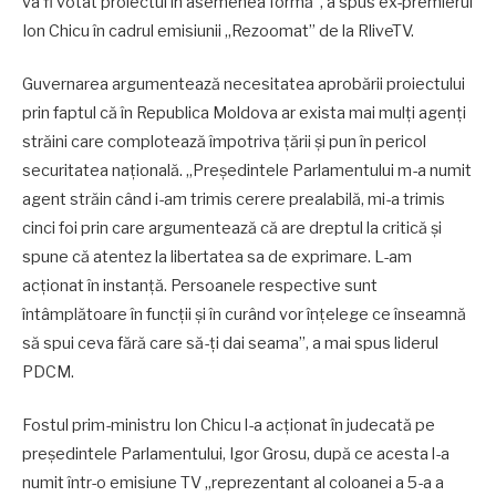
va fi votat proiectul în asemenea formă”, a spus ex-premierul
Ion Chicu în cadrul emisiunii „Rezoomat” de la RliveTV.
Guvernarea argumentează necesitatea aprobării proiectului
prin faptul că în Republica Moldova ar exista mai mulți agenți
străini care complotează împotriva țării și pun în pericol
securitatea națională. „Președintele Parlamentului m-a numit
agent străin când i-am trimis cerere prealabilă, mi-a trimis
cinci foi prin care argumentează că are dreptul la critică și
spune că atentez la libertatea sa de exprimare. L-am
acționat în instanță. Persoanele respective sunt
întâmplătoare în funcții și în curând vor înțelege ce înseamnă
să spui ceva fără care să-ți dai seama”, a mai spus liderul
PDCM.
Fostul prim-ministru Ion Chicu l-a acționat în judecată pe
președintele Parlamentului, Igor Grosu, după ce acesta l-a
numit într-o emisiune TV „reprezentant al coloanei a 5-a a