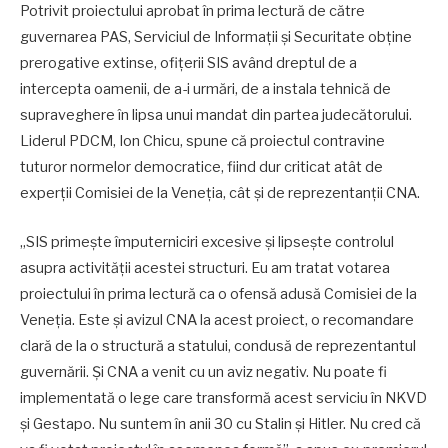
Potrivit proiectului aprobat în prima lectură de către
guvernarea PAS, Serviciul de Informații și Securitate obține
prerogative extinse, ofițerii SIS având dreptul de a
intercepta oamenii, de a-i urmări, de a instala tehnică de
supraveghere în lipsa unui mandat din partea judecătorului.
Liderul PDCM, Ion Chicu, spune că proiectul contravine
tuturor normelor democratice, fiind dur criticat atât de
experții Comisiei de la Veneția, cât și de reprezentanții CNA.
„SIS primește împuterniciri excesive și lipsește controlul
asupra activității acestei structuri. Eu am tratat votarea
proiectului în prima lectură ca o ofensă adusă Comisiei de la
Veneția. Este și avizul CNA la acest proiect, o recomandare
clară de la o structură a statului, condusă de reprezentantul
guvernării. Și CNA a venit cu un aviz negativ. Nu poate fi
implementată o lege care transformă acest serviciu în NKVD
și Gestapo. Nu suntem în anii 30 cu Stalin și Hitler. Nu cred că