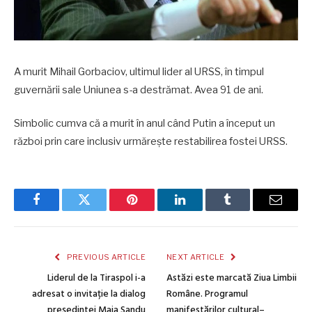
A murit Mihail Gorbaciov, ultimul lider al URSS, în timpul
guvernării sale Uniunea s-a destrămat. Avea 91 de ani.
Simbolic cumva că a murit în anul când Putin a început un
război prin care inclusiv urmărește restabilirea fostei URSS.
Facebook
Twitter
Pinterest
LinkedIn
Tumblr
Email
PREVIOUS ARTICLE
NEXT ARTICLE
Liderul de la Tiraspol i-a
Astăzi este marcată Ziua Limbii
adresat o invitație la dialog
Române. Programul
președintei Maia Sandu
manifestărilor cultural–