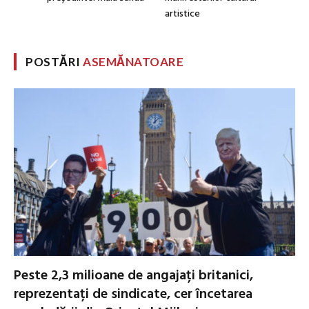
artistice
POSTĂRI
ASEMĂNATOARE
Peste 2,3 milioane de angajați britanici,
reprezentați de sindicate, cer încetarea