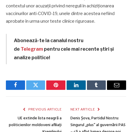
contextul unor acuzații privind nereguli în achiziționarea
vaccinurilor anti-COVID-19, unele dintre acestea nefiind
aprobate în urma unor teste clinice riguroase.
Abonează-te la canalul nostru
de
Telegram
pentru cele mai recente știri și
analize politice!
Facebook
Twitter
Pinterest
LinkedIn
Tumblr
Email
PREVIOUS ARTICLE
NEXT ARTICLE
UE extinde lista neagră a
Denis Șova, Partidul Nostru:
politicienilor moldoveni afiliați
Singurul „plus” al guvernării PAS
Kremlinului
– că a aflat lumea despre noi,