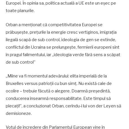
Europei. În opinia sa, politica actuală a UE este un eșec pe
toate planurile.
Orban a menționat că competitivitatea Europei se
prăbușește, prețurile la energie cresc vertiginos, imigrația
ilegală scapă de sub control, ideologia de gen se extinde,
conflictul din Ucraina se prelungește, fermierii europeni sînt
în pragul falimentului, iar „ideologia verde fără sens a scăpat
de sub control”
„Mîine va fi momentul adevărului: elita imperială de la
Bruxelles versus patrioții cu bun simț. Nu există cale de
ocolire – trebuie făcută o alegere. Doamnă președintă,
conducerea înseamnă responsabilitate. Este timpul să
plecați!”, a concluzionat Orban, cerîndu-i lui von der Leyen să
demisioneze.
Votul de încredere din Parlamentul European vine în