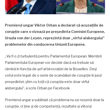
Premierul ungar Viktor Orban a declarat că acuzațiile de
corupție care o vizează pe președinta Comisiei Europene,
Ursula von der Leyen, reprezintă doar „vîrful aisbergului”
problemelor din conducerea Uniunii Europene.
„Va fi o zi turbulentă pentru Parlamentul European. Membrii
Parlamentului European vor decide dacă ea trebuie să
rămînă în funcția de șef al birocrației de la Bruxelles. Deși
votul este legat de o serie de scandaluri de corupție în jurul
președintei, știm cu toții că corupția este doar vîrful
aisbergului”, a scris Orban pe Facebook.
Premierul ungar a subliniat că problema nu se rezumă doar la
corupție, ci ține și de competență, rezultate și viitorul