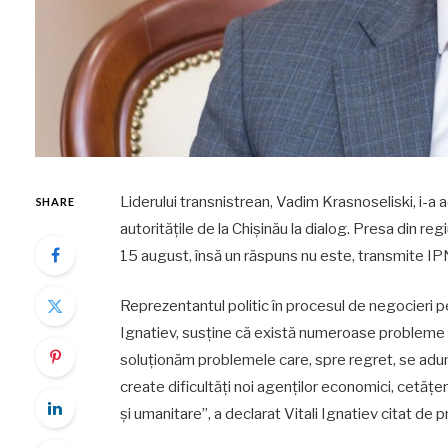
Liderului transnistrean, Vadim Krasnoseliski, i-a 
SHARE
autoritățile de la Chișinău la dialog. Presa din re
15 august, însă un răspuns nu este, transmite IP
Reprezentantul politic în procesul de negocieri p
Ignatiev, susține că există numeroase probleme c
soluționăm problemele care, spre regret, se adună
create dificultăți noi agenților economici, cetăț
și umanitare”, a declarat Vitali Ignatiev citat de 