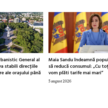
banistic General al
Maia Sandu îndeamnă popul
a stabili direcțiile
să reducă consumul: „Cu toț
re ale orașului până
vom plăti tarife mai mari”
5 august 2026