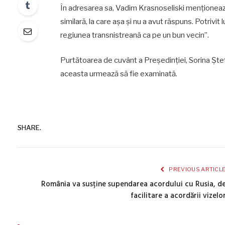
În adresarea sa, Vadim Krasnoseliski menționeaz
similară, la care așa și nu a avut răspuns. Potrivit
regiunea transnistreană ca pe un bun vecin”.
Purtătoarea de cuvânt a Președinției, Sorina Ște
aceasta urmează să fie examinată.
SHARE.
PREVIOUS ARTICL
România va susține supendarea acordului cu Rusia, d
facilitare a acordării vizelo