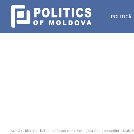
POLITICĂ
Acasă
»
Liderul de la Tiraspol i-a adresat o invitație la dialog președintei Maia 