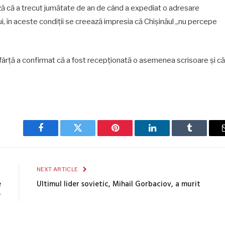
ă că a trecut jumătate de an de când a expediat o adresare
 lui, în aceste condiții se creează impresia că Chișinăul „nu percepe
fârță a confirmat că a fost recepționată o asemenea scrisoare și că
Facebook
Twitter
Pinterest
LinkedIn
Tumblr
E
NEXT ARTICLE
e
Ultimul lider sovietic, Mihail Gorbaciov, a murit
r