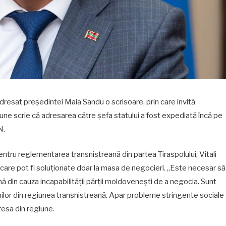
adresat președintei Maia Sandu o scrisoare, prin care invită
giune scrie că adresarea către șefa statului a fost expediată încă pe
N.
entru reglementarea transnistreană din partea Tiraspolului, Vitali
are pot fi soluționate doar la masa de negocieri. „Este necesar să
 din cauza incapabilității părții moldovenești de a negocia. Sunt
enilor din regiunea transnistreană. Apar probleme stringente sociale
presa din regiune.