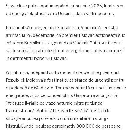
Slovacia ar putea opri, începând cu ianuarie 2025, furnizarea
de energie electrică către Ucraina „dacă va fi necesar”.
La rândul său, președintele ucrainean, Vladimir Zelenski, a
afirmat, la 28 decembrie, că premierul slovac acționează sub
influența Kremlinului, sugerând că Vladimir Putin i-ar fi cerut
să deschidă „un al doilea front energetic împotriva Ucrainei”
în detrimentul poporului slovac.
Amintim că, începând cu 16 decembrie, pe întreg teritoriul
Republicii Moldova a fost instituită starea de urgență pentru
o perioadă de 60 de zile. Țara se confruntă cu riscul unei crize
energetice, după ce concernul rus Gazprom a anunțat că
întrerupe livrările de gaze naturale către regiunea
transnistreană. Autoritățile avertizează că o astfel de
situație ar putea provoca o criză umanitară în stânga
Nistrului, unde locuiesc aproximativ 300.000 de persoane.