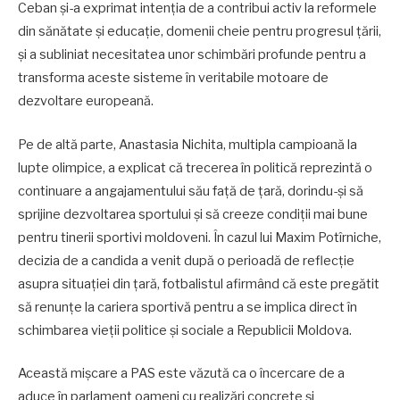
Ceban și-a exprimat intenția de a contribui activ la reformele
din sănătate și educație, domenii cheie pentru progresul țării,
și a subliniat necesitatea unor schimbări profunde pentru a
transforma aceste sisteme în veritabile motoare de
dezvoltare europeană.
Pe de altă parte, Anastasia Nichita, multipla campioană la
lupte olimpice, a explicat că trecerea în politică reprezintă o
continuare a angajamentului său față de țară, dorindu-și să
sprijine dezvoltarea sportului și să creeze condiții mai bune
pentru tinerii sportivi moldoveni. În cazul lui Maxim Potîrniche,
decizia de a candida a venit după o perioadă de reflecție
asupra situației din țară, fotbalistul afirmând că este pregătit
să renunțe la cariera sportivă pentru a se implica direct în
schimbarea vieții politice și sociale a Republicii Moldova.
Această mișcare a PAS este văzută ca o încercare de a
aduce în parlament oameni cu realizări concrete și