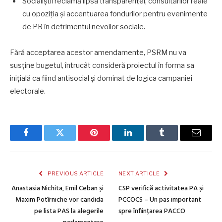
Socialiștii reclamă lipsa transparenței, consultărilor reale
cu opoziția și accentuarea fondurilor pentru evenimente
de PR în detrimentul nevoilor sociale.
Fără acceptarea acestor amendamente, PSRM nu va
susține bugetul, întrucât consideră proiectul în forma sa
inițială ca fiind antisocial și dominat de logica campaniei
electorale.
Facebook
Twitter
Pinterest
LinkedIn
Tumblr
Email
PREVIOUS ARTICLE
NEXT ARTICLE
Anastasia Nichita, Emil Ceban și
CSP verifică activitatea PA și
Maxim Potîrniche vor candida
PCCOCS – Un pas important
pe lista PAS la alegerile
spre înființarea PACCO