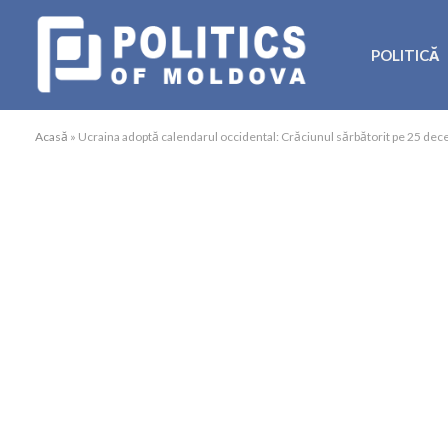
POLITICĂ
Acasă
»
Ucraina adoptă calendarul occidental: Crăciunul sărbătorit pe 25 dec