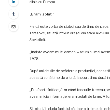
alinia cu Europa.
„Eram izolați”
Fie că este vorba de război sau de timp de pace,
Tarasove, situată într-un orășel din afara Kievului
Sovietică.
„Înainte aveam mulți oameni – acum nu mai avem”,
1978.
După ani de zile de scădere a producției, această
această zonă timp de o lună, la scurt timp după înc
„Era foarte înfricoșător când tancurile treceau pe
aveam nicio informație, eram izolați de lume. A fos
Și totuși, în ciuda faptului că doar o treime din ec