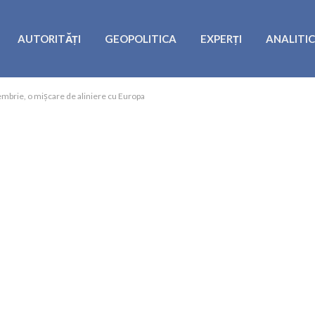
AUTORITĂȚI
GEOPOLITICA
EXPERȚI
ANALITI
embrie, o mișcare de aliniere cu Europa