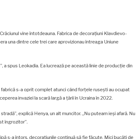
 Crăciunul vine întotdeauna. Fabrica de decorațiuni Klavdievo-
, era una dintre cele trei care aprovizionau întreaga Uniune
 a spus Leokadia. Ea lucrează pe această linie de producție din
 fabrică s-a oprit complet atunci când forțele rusești au ocupat
eperea invaziei la scară largă a țării în Ucraina în 2022.
 stradă”, explică Henya, un alt muncitor. „Nu puteam ieși afară. Nu
t îngrozitor”.
hipă s-a întors, decorațiunile continuă să fie făcute. Mici bucăți de