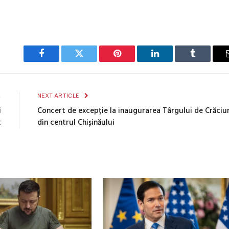
Facebook
Twitter
Pinterest
LinkedIn
Tumblr
E
NEXT ARTICLE
i
Concert de excepție la inaugurarea Târgului de Crăciu
t
din centrul Chișinăului