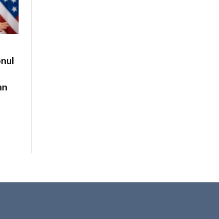
onul
an