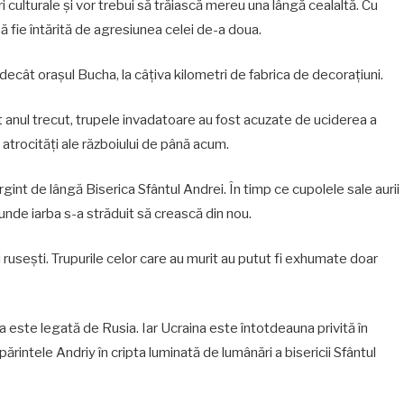
culturale și vor trebui să trăiască mereu una lângă cealaltă. Cu
ă fie întărită de agresiunea celei de-a doua.
ecât orașul Bucha, la câțiva kilometri de fabrica de decorațiuni.
 anul trecut, trupele invadatoare au fost acuzate de uciderea a
 atrocități ale războiului de până acum.
int de lângă Biserica Sfântul Andrei. În timp ce cupolele sale aurii
 unde iarba s-a străduit să crească din nou.
rusești. Trupurile celor care au murit au putut fi exhumate doar
a este legată de Rusia. Iar Ucraina este întotdeauna privită în
părintele Andriy în cripta luminată de lumânări a bisericii Sfântul