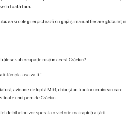
se în toată țara.
: ea și colegii ei pictează cu grijă și manual fiecare globuleț în
 trăiesc sub ocupație rusă în acest Crăciun?
a întâmpla, așa va fi.”
iatură, avioane de luptă MIG, chiar și un tractor ucrainean care
estinate unui pom de Crăciun.
fel de bibelou vor spera la o victorie mai rapidă a țării