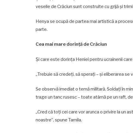
veselie de Crăciun sunt construite cu grijă și trimi
Henya se ocupă de partea mai artistică a procesului
parte.
Cea mai mare dorință de Crăciun
Și care este dorința Heniei pentru ucrainenii care
„Trebuie să credeți, să sperați – și eliberarea se v
Se observă imediat o temă militară. Soldați în min
trage un tanc rusesc – toate atârnă pe un raft, d
„Cred că toți cei care vor arunca o privire la un ast
noastre”, spune Tamila.