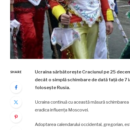
Ucraina sărbătorește Craciunul pe 25 decem
SHARE
decât o simplă schimbare de dată față de 7 ian
folosește Rusia.
Ucraina continuă cu această măsură schimbarea cu
eradica influența Moscovei.
Adoptarea calendarului occidental, gregorian, est