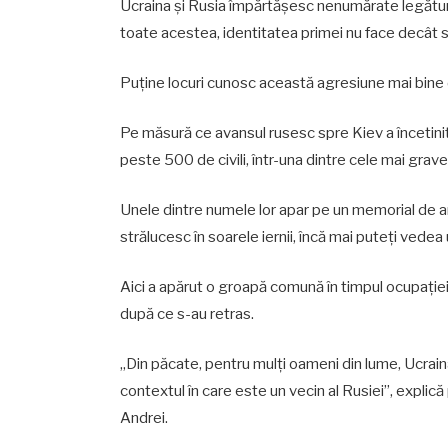
Ucraina și Rusia împărtășesc nenumărate legături 
toate acestea, identitatea primei nu face decât s
Puține locuri cunosc această agresiune mai bine d
Pe măsură ce avansul rusesc spre Kiev a încetinit
peste 500 de civili, într-una dintre cele mai grave
Unele dintre numele lor apar pe un memorial de arg
strălucesc în soarele iernii, încă mai puteți vedea
Aici a apărut o groapă comună în timpul ocupației 
după ce s-au retras.
„Din păcate, pentru mulți oameni din lume, Ucrain
contextul în care este un vecin al Rusiei”, explică 
Andrei.