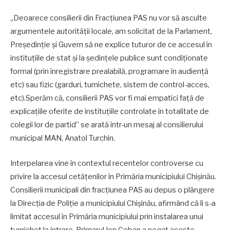
„Deoarece consilierii din Fracțiunea PAS nu vor să asculte
argumentele autorității locale, am solicitat de la Parlament,
Președinție și Guvern să ne explice tuturor de ce accesul în
instituțiile de stat și la ședințele publice sunt condiționate
formal (prin înregistrare prealabilă, programare în audiență
etc) sau fizic (garduri, turnichete, sistem de control-acces,
etc).Sperăm că, consilierii PAS vor fi mai empatici față de
explicațiile oferite de instituțiile controlate în totalitate de
colegii lor de partid” se arată într-un mesaj al consilierului
municipal MAN, Anatol Turchin.
Interpelarea vine în contextul recentelor controverse cu
privire la accesul cetățenilor în Primăria municipiului Chișinău.
Consilierii municipali din fracțiunea PAS au depus o plângere
la Direcția de Poliție a municipiului Chișinău, afirmând că li s-a
limitat accesul în Primăria municipiului prin instalarea unui
turnichet la intrare. Primarul Ion Ceban a negat aceste