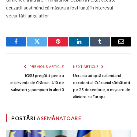
acuzații, susținând că măsura a fost luată în interesul
securității angajaților.
Facebook
Twitter
Pinterest
LinkedIn
Tumblr
Email
PREVIOUS ARTICLE
NEXT ARTICLE
IGSU pregătit pentru
Ucraina adoptă calendarul
intervenții de Crăciun: 410 de
occidental: Crăciunul sărbătorit
salvatori și pompieri în alertă
pe 25 decembrie, o mișcare de
aliniere cu Europa
POSTĂRI
ASEMĂNATOARE