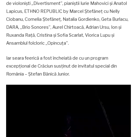
de violoniști „Divertisment”, pianiștii Iurie Mahovici și Anatol
Lapicus, ETHNO REPUBLIC by Marcel Ștefăneț cu Nelly
Ciobanu, Cornelia Ștefăneț, Natalia Gordienko, Geta Burlacu,
DARA, „Brio Sonores”, Aurel Chirtoacă, Adrian Ursu, Ion și
Ruxanda Rață, Cristina și Sofia Scarlat, Viorica Lupu și
Ansamblul folcloric „Opincuța”.
Iar seara feerică a fost încheiată de cu un program
excepțional de Crăciun susținut de invitatul special din
România – Ștefan Bănică Junior.