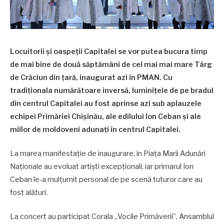
Locuitorii și oaspeții Capitalei se vor putea bucura timp
de mai bine de două săptămâni de cel mai mai mare Târg
de Crăciun din țară, inaugurat azi în PMAN. Cu
tradiționala numărătoare inversă, luminițele de pe bradul
din centrul Capitalei au fost aprinse azi sub aplauzele
echipei Primăriei Chișinău, ale edilului Ion Ceban și ale
miilor de moldoveni adunați în centrul Capitalei.
La marea manifestație de inaugurare, în Piața Marii Adunări
Naționale au evoluat artiști excepționali, iar primarul Ion
Ceban le-a mulțumit personal de pe scenă tuturor care au
fost alături.
La concert au participat Corala „Vocile Primăverii”, Ansamblul