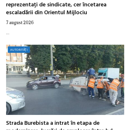
reprezentați de sindicate, cer încetarea
escaladării din Orientul Mijlociu
7 august 2026
…
AUTORITĂȚI
Strada Burebista a intrat în etapa de