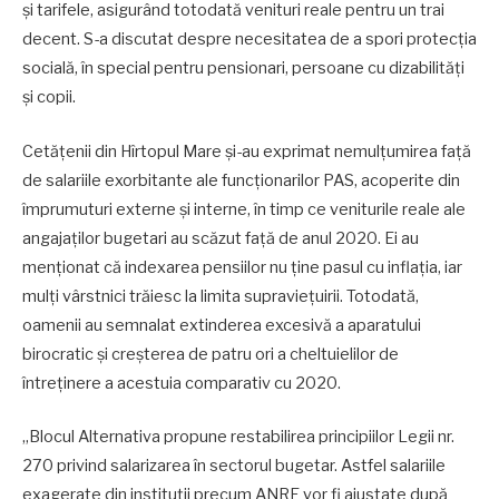
și tarifele, asigurând totodată venituri reale pentru un trai
decent. S-a discutat despre necesitatea de a spori protecția
socială, în special pentru pensionari, persoane cu dizabilități
și copii.
Cetățenii din Hîrtopul Mare și-au exprimat nemulțumirea față
de salariile exorbitante ale funcționarilor PAS, acoperite din
împrumuturi externe și interne, în timp ce veniturile reale ale
angajaților bugetari au scăzut față de anul 2020. Ei au
menționat că indexarea pensiilor nu ține pasul cu inflația, iar
mulți vârstnici trăiesc la limita supraviețuirii. Totodată,
oamenii au semnalat extinderea excesivă a aparatului
birocratic și creșterea de patru ori a cheltuielilor de
întreținere a acestuia comparativ cu 2020.
„Blocul Alternativa propune restabilirea principiilor Legii nr.
270 privind salarizarea în sectorul bugetar. Astfel salariile
exagerate din instituții precum ANRE vor fi ajustate după