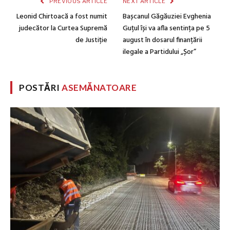
PREVIOUS ARTICLE
NEXT ARTICLE
Leonid Chirtoacă a fost numit
Bașcanul Găgăuziei Evghenia
judecător la Curtea Supremă
Guțul își va afla sentința pe 5
de Justiție
august în dosarul finanțării
ilegale a Partidului „Șor”
POSTĂRI
ASEMĂNATOARE