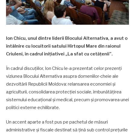
Ion Chicu, unul dintre liderii Blocului Alternativa, a avut o
întâlnire cu locuitorii satului Hîrtopul Mare din raionul
Criuleni, în cadrul inițiativei „La sfat cu cetățenii”.
În cadrul discuțiilor, Ion Chicu le-a prezentat celor prezenți
viziunea Blocului Alternativa asupra domeniilor-cheie ale
dezvoltării Republicii Moldova: relansarea economiei și
agriculturii, consolidarea protecției sociale, îmbunătățirea
sistemului educațional și medical, precum și promovarea unei
politici externe echilibrate.
Un accent aparte a fost pus pe pachetul de măsuri
administrative și fiscale destinat să țină sub control prețurile