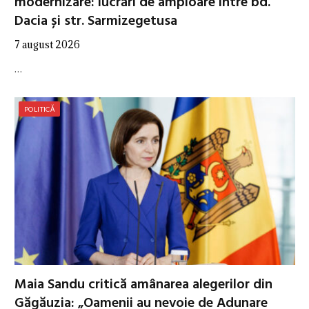
modernizare: lucrări de amploare între bd.
Dacia și str. Sarmizegetusa
7 august 2026
…
POLITICĂ
Maia Sandu critică amânarea alegerilor din
Găgăuzia: „Oamenii au nevoie de Adunare