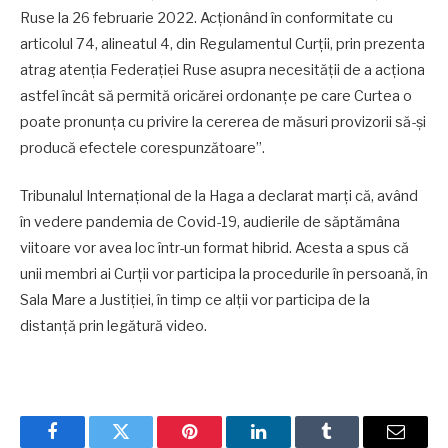
Ruse la 26 februarie 2022. Acționând în conformitate cu
articolul 74, alineatul 4, din Regulamentul Curții, prin prezenta
atrag atenția Federației Ruse asupra necesității de a acționa
astfel încât să permită oricărei ordonanțe pe care Curtea o
poate pronunța cu privire la cererea de măsuri provizorii să-și
producă efectele corespunzătoare”.
Tribunalul Internațional de la Haga
a declarat marți că, având
în vedere pandemia de Covid-19, audierile de săptămâna
viitoare vor avea loc într-un format hibrid. Acesta a spus că
unii membri ai Curții vor participa la procedurile în persoană, în
Sala Mare a Justiției, în timp ce alții vor participa de la
distanță prin legătură video.
Facebook
Twitter
Pinterest
LinkedIn
Tumblr
Email