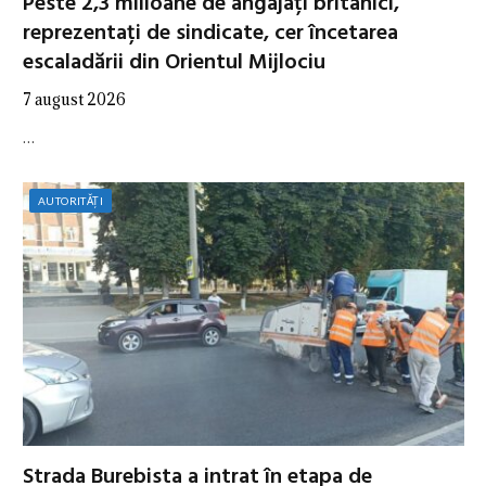
Peste 2,3 milioane de angajați britanici,
reprezentați de sindicate, cer încetarea
escaladării din Orientul Mijlociu
7 august 2026
…
AUTORITĂȚI
Strada Burebista a intrat în etapa de