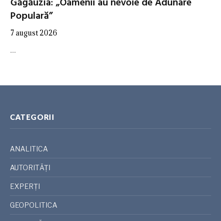
Găgăuzia: „Oamenii au nevoie de Adunare
Populară”
7 august 2026
…
CATEGORII
ANALITICA
AUTORITĂȚI
EXPERȚI
GEOPOLITICA