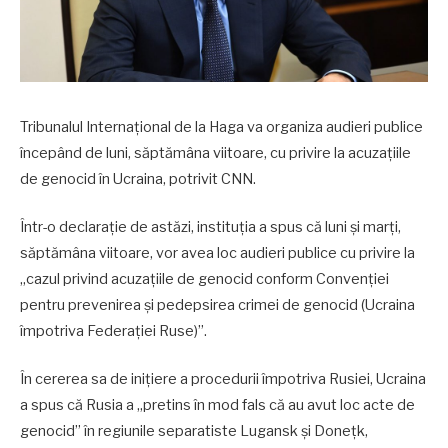
Tribunalul Internațional de la Haga va organiza audieri publice
începând de luni, săptămâna viitoare, cu privire la acuzațiile
de genocid în Ucraina, potrivit CNN.
Într-o declarație de astăzi, instituția a spus că luni și marți,
săptămâna viitoare, vor avea loc audieri publice cu privire la
„cazul privind acuzațiile de genocid conform Convenției
pentru prevenirea și pedepsirea crimei de genocid (Ucraina
împotriva Federației Ruse)”.
În cererea sa de inițiere a procedurii împotriva Rusiei, Ucraina
a spus că Rusia a „pretins în mod fals că au avut loc acte de
genocid” în regiunile separatiste Lugansk și Donețk,