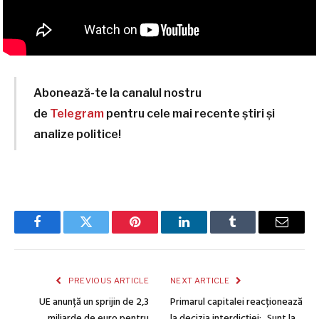
Abonează-te la canalul nostru
de
Telegram
pentru cele mai recente știri și
analize politice!
Facebook
Twitter
Pinterest
LinkedIn
Tumblr
Email
PREVIOUS ARTICLE
NEXT ARTICLE
UE anunță un sprijin de 2,3
Primarul capitalei reacționează
miliarde de euro pentru
la decizia interdicției: „Sunt la