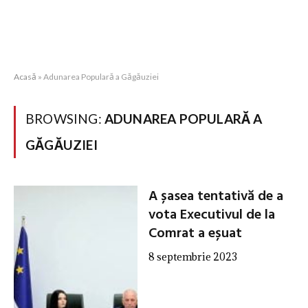
Acasă
»
Adunarea Populară a Găgăuziei
BROWSING:
ADUNAREA POPULARĂ A
GĂGĂUZIEI
A șasea tentativă de a
vota Executivul de la
Comrat a eșuat
8 septembrie 2023