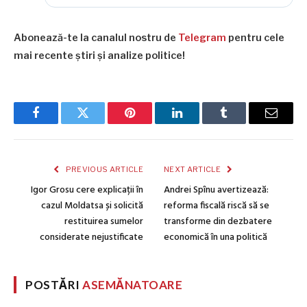
Abonează-te la canalul nostru de
Telegram
pentru cele
mai recente știri și analize politice!
Facebook
Twitter
Pinterest
LinkedIn
Tumblr
Email
PREVIOUS ARTICLE
NEXT ARTICLE
Igor Grosu cere explicații în
Andrei Spînu avertizează:
cazul Moldatsa și solicită
reforma fiscală riscă să se
restituirea sumelor
transforme din dezbatere
considerate nejustificate
economică în una politică
POSTĂRI
ASEMĂNATOARE