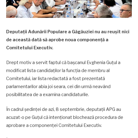
Deputații Adunării Populare a Găgăuziei nu au reușit nici
de această dată să aprobe noua componență a
Comitetului Executiv.
Drept motiv a servit faptul că bașcanul Evghenia Guțul a
modificat lista candidaților la funcția de membru al
Comitetului, iar lista redactată a fost prezentată
parlamentarilor abia joi seara, cei din urmă neavând
posibilitatea de a examina candidaturile.
În cadrul ședinței de azi, 8 septembrie, deputații APG au
acuzat-o pe Guțul că intenționat blochează procedura de
aprobare a componenței Comitetului Executiv.