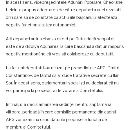
În acest sens, vicepreședintele Adunării Populare, Gheorghe
Leiciu, a propus adoptarea de către deputați a unei rezoluții
prin care să se constate că acțiunile bașcanului afectează
negativ funcționalitatea autonomiei.
Alți deputați au întrebat-o direct pe Guțul dacă scopul ei
este de a dizolva Adunarea, la care bașcanul a dat un răspuns
negativ, menționând că vrea să colaboreze cu deputații.
La fel, unii deputați l-au acuzat pe președintele APG, Dmitri
Constantinov, de faptul că ar duce tratative secrete cu Ilan
Șor. În acest sens, parlamentarii socialiști au declarat că nu
vor participa la procedura de votare a Comitetului.
În final, s-a decis amânarea ședinței pentru săptămâna
viitoare, perioadă în care comisiile permanente din cadrul
APG vor examina candidaturile propuse la funcția de
membru al Comitetului.