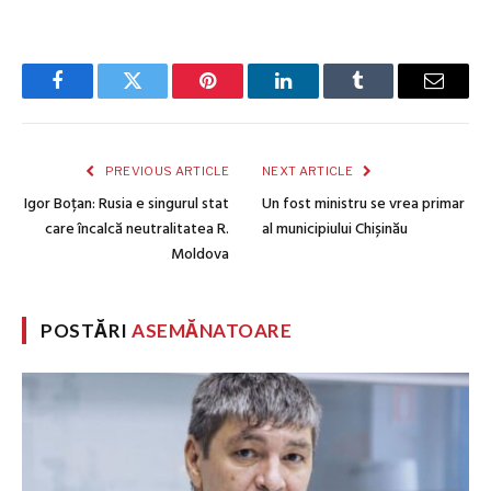
Facebook
Twitter
Pinterest
LinkedIn
Tumblr
Email
PREVIOUS ARTICLE
NEXT ARTICLE
Igor Boțan: Rusia e singurul stat
Un fost ministru se vrea primar
care încalcă neutralitatea R.
al municipiului Chișinău
Moldova
POSTĂRI
ASEMĂNATOARE