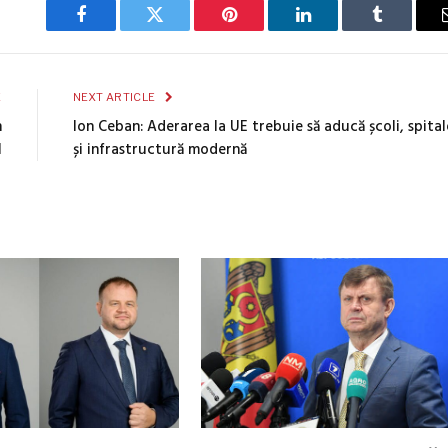
Facebook
Twitter
Pinterest
LinkedIn
Tumblr
E
NEXT ARTICLE
n
Ion Ceban: Aderarea la UE trebuie să aducă școli, spital
l
și infrastructură modernă