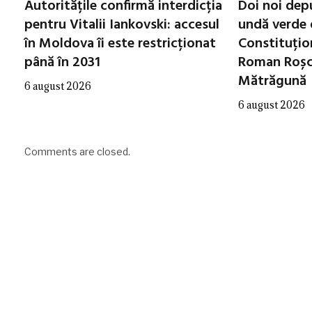
Autoritățile confirmă interdicția
Doi noi dep
pentru Vitalii Iankovski: accesul
undă verde 
în Moldova îi este restricționat
Constituțio
până în 2031
Roman Roșca
Mătrăgună
6 august 2026
6 august 2026
Comments are closed.