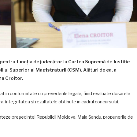
entru funcția de judecător la Curtea Supremă de Justiție
liul Superior al Magistraturii (CSM). Alături de ea, a
na Croitor.
t în conformitate cu prevederile legale, fiind evaluate dosarele
, integritatea și rezultatele obținute în cadrul concursului.
ainteze președintei Republicii Moldova, Maia Sandu, propunerile de