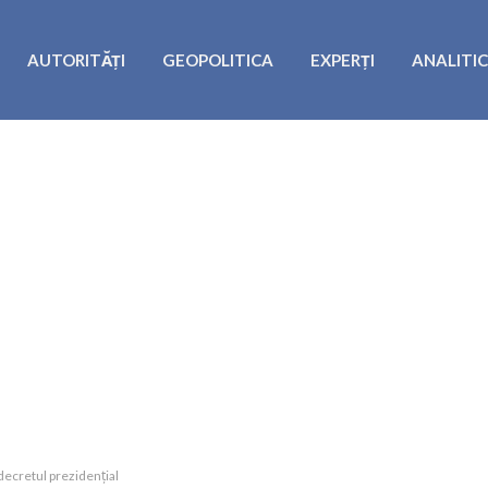
AUTORITĂȚI
GEOPOLITICA
EXPERȚI
ANALITI
decretul prezidențial