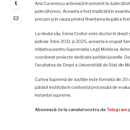
Ana Cucerescu activează în prezent la Judecătoria
judecătoresc. Aceasta a fost implicată în examina
precum și în cauza privind finanțarea ilegală a fost
La rândul său, Elena Croitor este doctor în drept și 
judiciar. Între 2021 și 2025, aceasta a ocupat func
Inițiativa pentru Supremația Legii Moldova. Anterio
coordonat proiecte dedicate justiției juvenile. D
Facultatea de Drept a Universității de Stat din M
Curtea Supremă de Justiție este formată din 20 d
părăsit instituția în contextul procesului de evalu
instanței supreme.
Abonează-te la canalul nostru de
Telegram
p