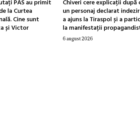
utați PAS au primit
Chiveri cere explicații după 
de la Curtea
un personaj declarat indezir
nală. Cine sunt
a ajuns la Tiraspol și a parti
 și Victor
la manifestații propagandis
6 august 2026