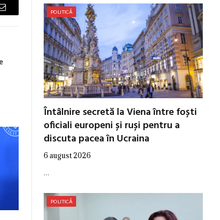
POLITICĂ
Email
e
Întâlnire secretă la Viena între foști
oficiali europeni și ruși pentru a
discuta pacea în Ucraina
6 august 2026
…
POLITICĂ