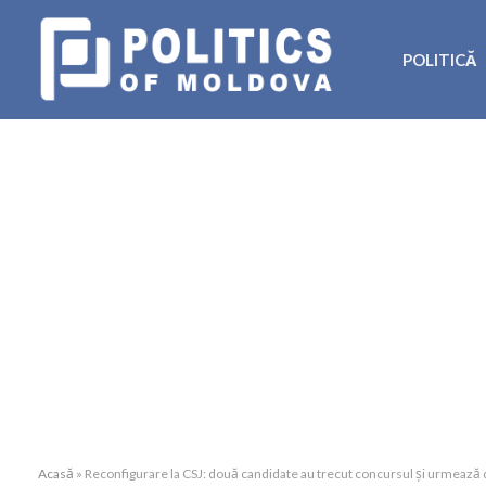
POLITICĂ
Acasă
»
Reconfigurare la CSJ: două candidate au trecut concursul și urmează 