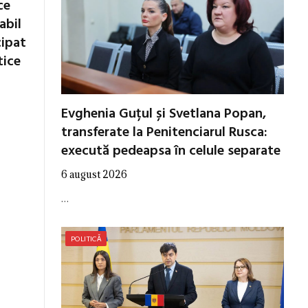
ce
abil
cipat
tice
Evghenia Guțul și Svetlana Popan,
transferate la Penitenciarul Rusca:
execută pedeapsa în celule separate
6 august 2026
…
POLITICĂ