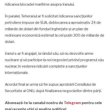
ridicarea blocadei maritime asupra Iranului.
În paralel, Teheranul ar fi solicitat ridicarea sancțiunilor
petroliere impuse de SUA, deblocarea a aproximativ 24 de
miliarde de dolari din fonduri înghețate și un plan de
redresare economică estimat la cel puțin 300 de miliarde de
dolari.
Iranul s-ar fi angajat, la rândul său, să nu dezvolte arme
nucleare și să participe la noi negocieri privind programul său
nuclear, în vederea ridicării complete a sancțiunilor
internaționale.
Acordul final ar urma să fie supus aprobării Consiliului de
Securitate al ONU, după finalizarea negocierilor dintre părți.
Abonează-te la canalul nostru de
Telegram
pentru cele
mai recente știri și analize politice!