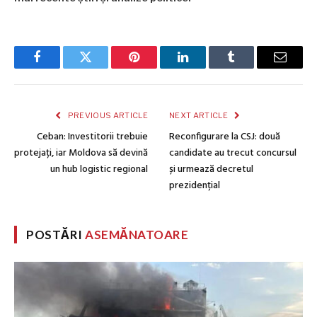
Facebook
Twitter
Pinterest
LinkedIn
Tumblr
Email
PREVIOUS ARTICLE
NEXT ARTICLE
Ceban: Investitorii trebuie
Reconfigurare la CSJ: două
protejați, iar Moldova să devină
candidate au trecut concursul
un hub logistic regional
și urmează decretul
prezidențial
POSTĂRI
ASEMĂNATOARE