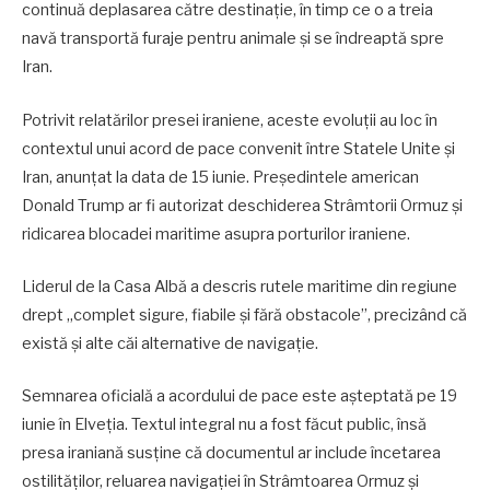
continuă deplasarea către destinație, în timp ce o a treia
navă transportă furaje pentru animale și se îndreaptă spre
Iran.
Potrivit relatărilor presei iraniene, aceste evoluții au loc în
contextul unui acord de pace convenit între Statele Unite și
Iran, anunțat la data de 15 iunie. Președintele american
Donald Trump ar fi autorizat deschiderea Strâmtorii Ormuz și
ridicarea blocadei maritime asupra porturilor iraniene.
Liderul de la Casa Albă a descris rutele maritime din regiune
drept „complet sigure, fiabile și fără obstacole”, precizând că
există și alte căi alternative de navigație.
Semnarea oficială a acordului de pace este așteptată pe 19
iunie în Elveția. Textul integral nu a fost făcut public, însă
presa iraniană susține că documentul ar include încetarea
ostilităților, reluarea navigației în Strâmtoarea Ormuz și