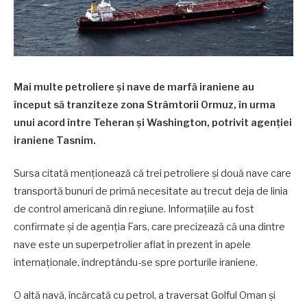
Mai multe petroliere și nave de marfă iraniene au
început să tranziteze zona Strâmtorii Ormuz, în urma
unui acord între Teheran și Washington, potrivit agenției
iraniene Tasnim.
Sursa citată menționează că trei petroliere și două nave care
transportă bunuri de primă necesitate au trecut deja de linia
de control americană din regiune. Informațiile au fost
confirmate și de agenția Fars, care precizează că una dintre
nave este un superpetrolier aflat în prezent în apele
internaționale, îndreptându-se spre porturile iraniene.
O altă navă, încărcată cu petrol, a traversat Golful Oman și