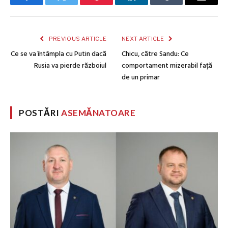
Facebook
Twitter
Pinterest
LinkedIn
Tumblr
Email
PREVIOUS ARTICLE
NEXT ARTICLE
Ce se va întâmpla cu Putin dacă
Chicu, către Sandu: Ce
Rusia va pierde războiul
comportament mizerabil față
de un primar
POSTĂRI
ASEMĂNATOARE