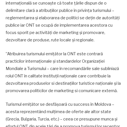
internațională se cunoaște că toate țările dispun de o
delimitare clară a atribuțiilor publice în privința turismului –
reglementarea și elaborarea de politici se dețin de autorități
publice iar ONT se ocupă de implementarea acestora cu
focus sporit pe activități de marketing și promovare,
dezvoltare de produse, rute locale și regionale.
”Atribuirea turismului emițător la ONT este contrară
practicilor internaționale și standardelor Organizației
Mondiale a Turismului – care în recomandările sale subliniază
rolul ONT în calitate instituții naționale care contribuie la
dezvoltarea produselor si destinațiilor turistice naționale și la
promovarea politicilor de marketing si comunicare externă.
Turismul emițător se desfășoară cu success în Moldova –
acesta reprezentând mulțimea de oferte ale altor state
(Grecia, Bulgaria, Turcia, etc.) – ceea ce presupune munca și
efortul ONT din acele țări de a promova turismul lor receptor.