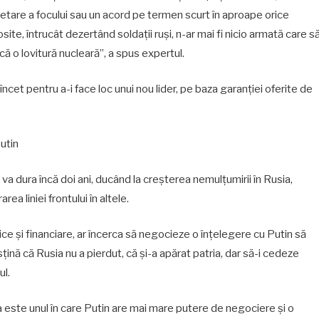
ncetare a focului sau un acord pe termen scurt în aproape orice
site, întrucât dezertând soldații ruși, n-ar mai fi nicio armată care s
ă o lovitură nucleară”, a spus expertul.
ncet pentru a-i face loc unui nou lider, pe baza garanției oferite de
Putin
va dura încă doi ani, ducând la creșterea nemulțumirii în Rusia,
ea liniei frontului în altele.
mice și financiare, ar încerca să negocieze o înțelegere cu Putin să
țină că Rusia nu a pierdut, că și-a apărat patria, dar să-i cedeze
ul.
 este unul în care Putin are mai mare putere de negociere și o