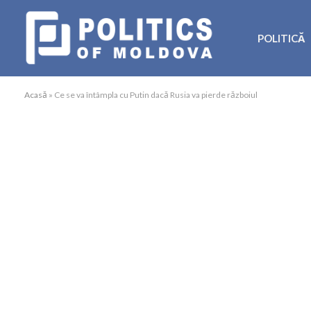
POLITICĂ
Acasă
»
Ce se va întâmpla cu Putin dacă Rusia va pierde războiul