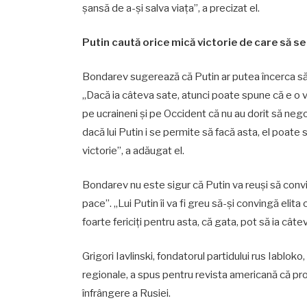
șansă de a-și salva viața”, a precizat el.
Putin caută orice mică victorie de care să s
Bondarev sugerează că Putin ar putea încerca să p
„Dacă ia câteva sate, atunci poate spune că e o vic
pe ucraineni și pe Occident că nu au dorit să neg
dacă lui Putin i se permite să facă asta, el poate 
victorie”, a adăugat el.
Bondarev nu este sigur că Putin va reuși să convin
pace”. „Lui Putin îi va fi greu să-și convingă elita 
foarte fericiți pentru asta, că gata, pot să ia cât
Grigori Iavlinski, fondatorul partidului rus Iablok
regionale, a spus pentru revista americană că pr
înfrângere a Rusiei.