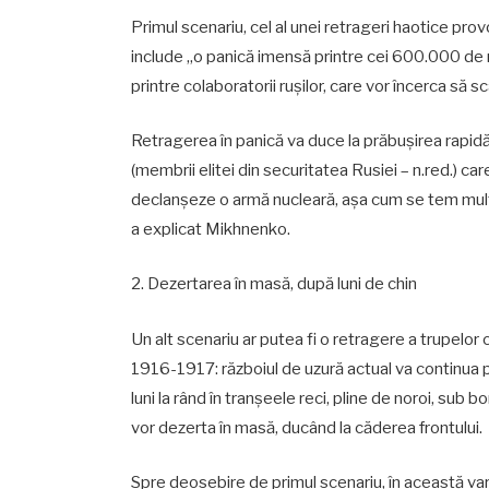
Primul scenariu, cel al unei retrageri haotice pro
include „o panică imensă printre cei 600.000 de m
printre colaboratorii rușilor, care vor încerca să s
Retragerea în panică va duce la prăbușirea rapidă a 
(membrii elitei din securitatea Rusiei – n.red.) car
declanșeze o armă nucleară, așa cum se tem mulți, 
a explicat Mikhnenko.
2. Dezertarea în masă, după luni de chin
Un alt scenariu ar putea fi o retragere a trupelor 
1916-1917: războiul de uzură actual va continua pe 
luni la rând în tranșeele reci, pline de noroi, sub
vor dezerta în masă, ducând la căderea frontului.
Spre deosebire de primul scenariu, în această vari