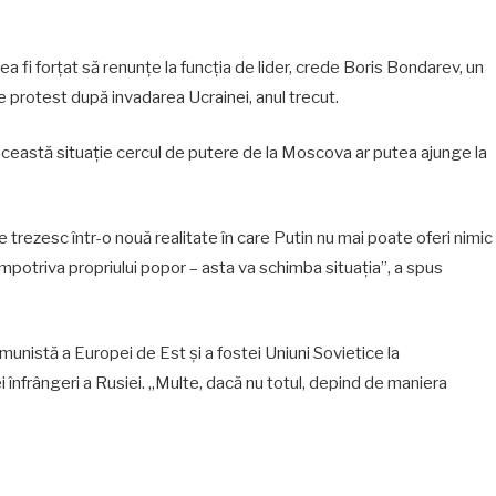
tea fi forțat să renunțe la funcția de lider, crede Boris Bondarev, un
e protest după invadarea Ucrainei, anul trecut.
această situație cercul de putere de la Moscova ar putea ajunge la
se trezesc într-o nouă realitate în care Putin nu mai poate oferi nimic
mpotriva propriului popor – asta va schimba situația”, a spus
nistă a Europei de Est și a fostei Uniuni Sovietice la
ei înfrângeri a Rusiei. „Multe, dacă nu totul, depind de maniera