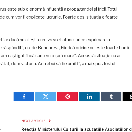
us este sub o enormă influență a propagandei și fricii. Totul
e cum vor fi explicate lucrurile. Foarte des, situația e foarte
hiar dacă nu a ieșit cum vrea el, atunci orice exprimare a
de răspândit”, crede Bondarev. „Fiindcă oricine nu este foarte bun în
ă am câștigat, încă suntem o țară mare”. Această situație nu ar
tat, doar victoria. Ar trebui să fie umilit”, a mai spus fostul
Facebook
Twitter
Pinterest
LinkedIn
Tumblr
E
NEXT ARTICLE
e
Reacția Ministerului Culturii la acuzațiile Asociațiilor 