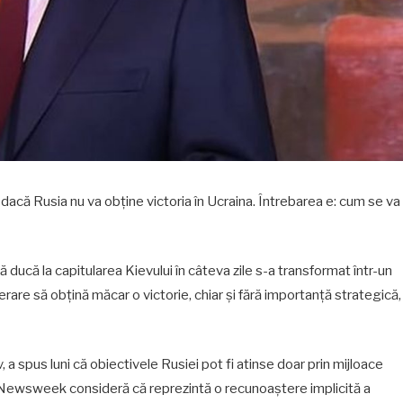
e dacă Rusia nu va obține victoria în Ucraina. Întrebarea e: cum se va
să ducă la capitularea Kievului în câteva zile s-a transformat într-un
erare să obțină măcar o victorie, chiar și fără importanță strategică,
 a spus luni că obiectivele Rusiei pot fi atinse doar prin mijloace
e Newsweek consideră că reprezintă o recunoaștere implicită a