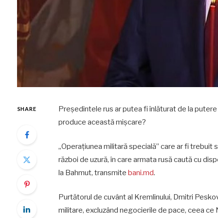
Președintele rus ar putea fi înlăturat de la puter
SHARE
produce această mișcare?
„Operațiunea militară specială” care ar fi trebuit 
război de uzură, în care armata rusă caută cu disp
la Bahmut, transmite
bani.md
.
Purtătorul de cuvânt al Kremlinului, Dmitri Peskov,
militare, excluzând negocierile de pace, ceea c