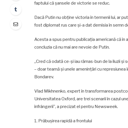
faptului că șansele de victorie se reduc.
Dacă Putin nu obține victoria în termenii lui, ar pu
fost diplomat rus care și-a dat demisia în semn d
Acesta a spus pentru publicația americană că în 
concluzia că nu mai are nevoie de Putin.
„Cred că odată ce-și iau rămas-bun de la iluzii și 
– doar teamă și unele amenințări cu represiunea î
Bondarev.
Vlad Mikhnenko, expert în transformarea postcomu
Universitatea Oxford, are trei scenarii în cazul un
înfrângerii”, a precizat el pentru Newsweek.
1. Prăbușirea rapidă a frontului