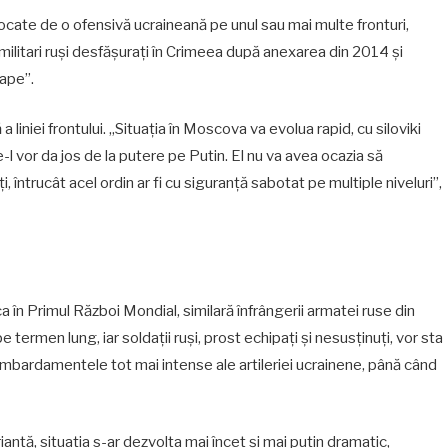
vocate de o ofensivă ucraineană pe unul sau mai multe fronturi,
ilitari ruși desfășurați în Crimeea după anexarea din 2014 și
cape”.
liniei frontului. „Situația în Moscova va evolua rapid, cu siloviki
e-l vor da jos de la putere pe Putin. El nu va avea ocazia să
întrucât acel ordin ar fi cu siguranță sabotat pe multiple niveluri”,
ca în Primul Război Mondial, similară înfrângerii armatei ruse din
termen lung, iar soldații ruși, prost echipați și nesusținuți, vor sta
 bombardamentele tot mai intense ale artileriei ucrainene, până când
antă, situația s-ar dezvolta mai încet și mai puțin dramatic,