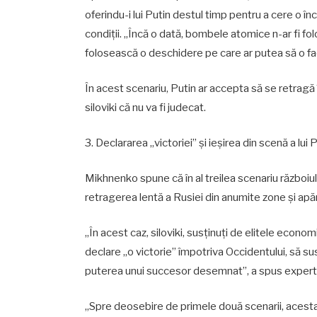
oferindu-i lui Putin destul timp pentru a cere o î
condiții. „Încă o dată, bombele atomice n-ar fi folo
folosească o deschidere pe care ar putea să o fac
În acest scenariu, Putin ar accepta să se retragă î
siloviki că nu va fi judecat.
3. Declararea „victoriei” și ieșirea din scenă a lui 
Mikhnenko spune că în al treilea scenariu războiul 
retragerea lentă a Rusiei din anumite zone și apărar
„În acest caz, siloviki, susținuți de elitele econo
declare „o victorie” împotriva Occidentului, să sus
puterea unui succesor desemnat”, a spus expert
„Spre deosebire de primele două scenarii, acesta