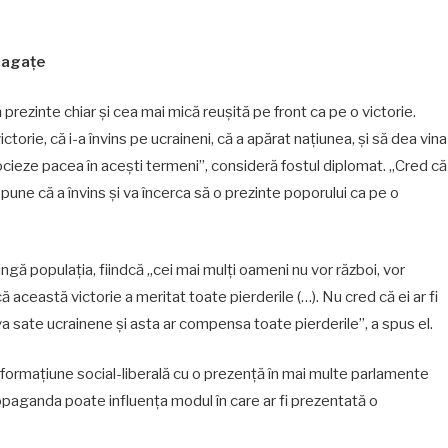
e agațe
rezinte chiar și cea mai mică reușită pe front ca pe o victorie.
torie, că i-a învins pe ucraineni, că a apărat națiunea, și să dea vina
ocieze pacea în acești termeni”, consideră fostul diplomat. „Cred că
spune că a învins și va încerca să o prezinte poporului ca pe o
gă populația, fiindcă „cei mai mulți oameni nu vor război, vor
că această victorie a meritat toate pierderile (…). Nu cred că ei ar fi
eva sate ucrainene și asta ar compensa toate pierderile”, a spus el.
o, formațiune social-liberală cu o prezență în mai multe parlamente
opaganda poate influența modul în care ar fi prezentată o