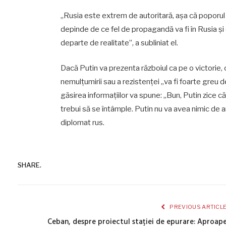
„Rusia este extrem de autoritară, așa că poporul r
depinde de ce fel de propagandă va fi în Rusia și d
departe de realitate”, a subliniat el.
Dacă Putin va prezenta războiul ca pe o victorie, c
nemulțumirii sau a rezistenței „va fi foarte greu 
găsirea informațiilor va spune: „Bun, Putin zice c
trebui să se întâmple. Putin nu va avea nimic de ară
diplomat rus.
SHARE.
PREVIOUS ARTICL
Ceban, despre proiectul stației de epurare: Aproap