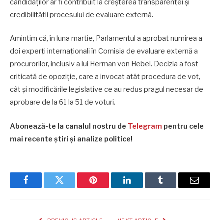
candidaților ar fi contribuit la creșterea transparenței și
credibilității procesului de evaluare externă.
Amintim că, în luna martie, Parlamentul a aprobat numirea a
doi experți internaționali în Comisia de evaluare externă a
procurorilor, inclusiv a lui Herman von Hebel. Decizia a fost
criticată de opoziție, care a invocat atât procedura de vot,
cât și modificările legislative ce au redus pragul necesar de
aprobare de la 61 la 51 de voturi.
Abonează-te la canalul nostru de
Telegram
pentru cele
mai recente știri și analize politice!
Facebook
Twitter
Pinterest
LinkedIn
Tumblr
Email