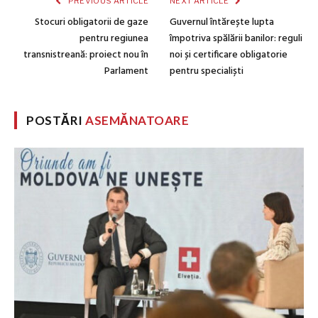
PREVIOUS ARTICLE
NEXT ARTICLE
Stocuri obligatorii de gaze
Guvernul întărește lupta
pentru regiunea
împotriva spălării banilor: reguli
transnistreană: proiect nou în
noi și certificare obligatorie
Parlament
pentru specialiști
POSTĂRI
ASEMĂNATOARE