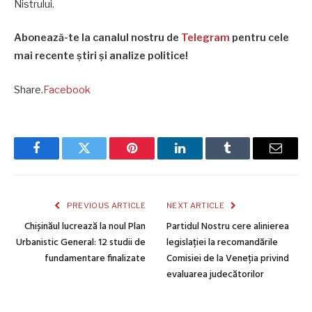
Nistrului.
Abonează-te la canalul nostru de
Telegram
pentru cele
mai recente știri și analize politice!
Share.
Facebook
Facebook
Twitter
Pinterest
LinkedIn
Tumblr
Email
PREVIOUS ARTICLE
NEXT ARTICLE
Chișinăul lucrează la noul Plan
Partidul Nostru cere alinierea
Urbanistic General: 12 studii de
legislației la recomandările
fundamentare finalizate
Comisiei de la Veneția privind
evaluarea judecătorilor