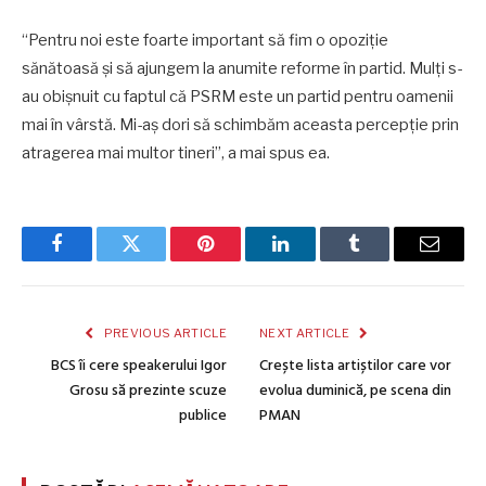
“Pentru noi este foarte important să fim o opoziție
sănătoasă și să ajungem la anumite reforme în partid. Mulți s-
au obișnuit cu faptul că PSRM este un partid pentru oamenii
mai în vârstă. Mi-aș dori să schimbăm aceasta percepție prin
atragerea mai multor tineri”, a mai spus ea.
Facebook
Twitter
Pinterest
LinkedIn
Tumblr
Email
PREVIOUS ARTICLE
NEXT ARTICLE
BCS îi cere speakerului Igor
Crește lista artiștilor care vor
Grosu să prezinte scuze
evolua duminică, pe scena din
publice
PMAN