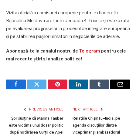
Vizita oficială a comisarei europene pentru extindere în
Republica Moldova are loc în perioada 4–6 iunie și este axată
pe evaluarea progreselor în procesul de integrare europeană
și pe stabilirea pașilor următori în negocierile de aderare.
Abonează-te la canalul nostru de
Telegram
pentru cele
mai recente știri și analize politice!
Facebook
Twitter
Pinterest
LinkedIn
Tumblr
Email
PREVIOUS ARTICLE
NEXT ARTICLE
Șor susține că Marina Tauber
Relațiile Chișinău–India, pe
este victima unui dosar politic
agenda discuțiilor dintre
după hotărârea Curții de Apel
viceprimar și ambasadorul