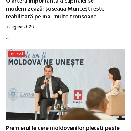
O arteră importantă a capitalei se
modernizează: șoseaua Muncești este
reabilitată pe mai multe tronsoane
7 august 2026
…
POLITICĂ
Premierul le cere moldovenilor plecați peste