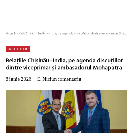
Acasă
»
Relațiile Chișinău–India, pe agenda discuțiilor dintre viceprimar și ambasadorul Mohapatra
ACTUALITATE
Relațiile Chișinău–India, pe agenda discuțiilor
dintre viceprimar și ambasadorul Mohapatra
5 iunie 2026
Niciun comentariu