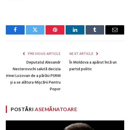
Facebook
Twitter
Pinterest
LinkedIn
Tumblr
Email
PREVIOUS ARTICLE
NEXT ARTICLE
Deputatul Alexandr
În Moldova a apărut încă un
Nesterovschi salută decizia
partid politic
Irinei Lozovan de a părăsi PSRM
și a se alătura Mișcării Pentru
Popor
POSTĂRI
ASEMĂNATOARE