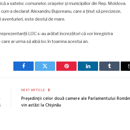
ică a satelor, comunelor, orașelor și municipiilor din Rep. Moldova.
ă cum a declarat Alexandru Bujoreanu, care a ținut să precizeze,
muți aventurieri, este destul de mare.
 reprezentanții LOC s-au arătat încrezători că vor înregistra
e care ar urma să aibă loc în toamna acestui an.
Facebook
Twitter
Pinterest
LinkedIn
Tumblr
E
NEXT ARTICLE
–
Președinții celor două camere ale Parlamentului Român
s
vin astăzi la Chișinău