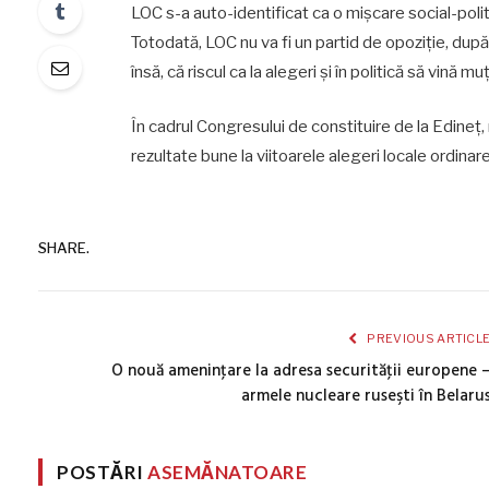
LOC s-a auto-identificat ca o mișcare social-polit
Totodată, LOC nu va fi un partid de opoziție, dup
însă, că riscul ca la alegeri și în politică să vină 
În cadrul Congresului de constituire de la Edineț,
rezultate bune la viitoarele alegeri locale ordinar
SHARE.
PREVIOUS ARTICL
O nouă ameninţare la adresa securităţii europene 
armele nucleare ruseşti în Belaru
POSTĂRI
ASEMĂNATOARE