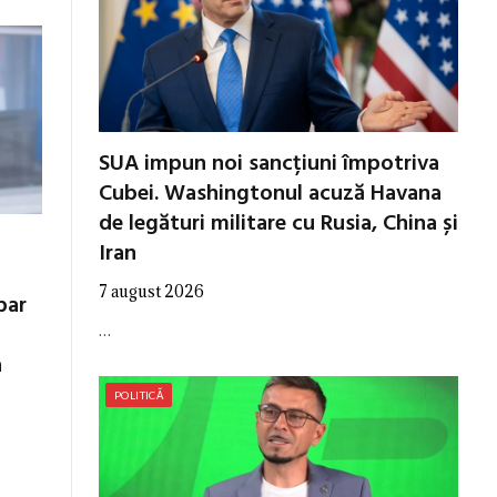
SUA impun noi sancțiuni împotriva
Cubei. Washingtonul acuză Havana
de legături militare cu Rusia, China și
Iran
7 august 2026
par
…
a
POLITICĂ