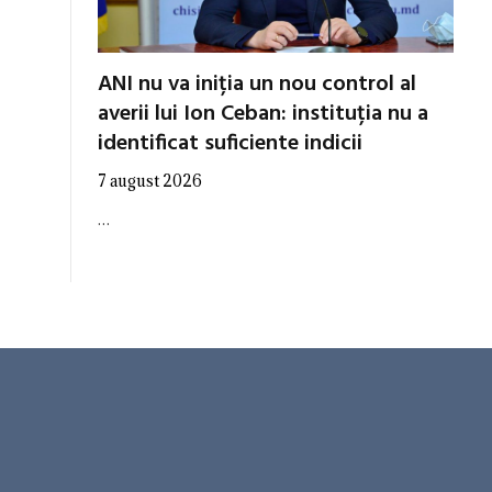
ANI nu va iniția un nou control al
averii lui Ion Ceban: instituția nu a
identificat suficiente indicii
7 august 2026
…