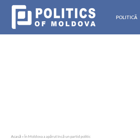
POLITICĂ
Acasă
»
În Moldova a apărut încă un partid politic