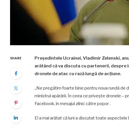
Președintele Ucrainei, Vladimir Zelenski, anun
SHARE
arătând că va discuta cu partenerii, despre i
dronele de atac cu rază lungă de acțiune.
„Ne pregătim foarte bine pentru noua rundă de discu
ministrul apărării. În ceea ce privește dronele – p
Facebook, în mesajul zilnic către popor .
El a mai arătat că luni a discutat toate aspectel