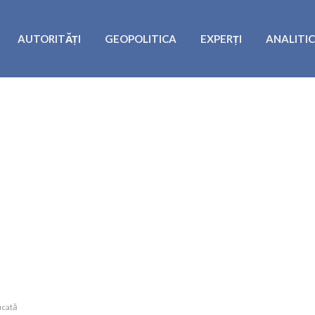
AUTORITĂȚI
GEOPOLITICA
EXPERȚI
ANALITI
icată