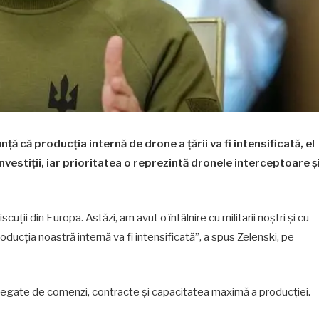
ță că producția internă de drone a țării va fi intensificată, el
nvestiții, iar prioritatea o reprezintă dronele interceptoare ș
ții din Europa. Astăzi, am avut o întâlnire cu militarii noștri și cu
roducția noastră internă va fi intensificată”, a spus Zelenski, pe
e legate de comenzi, contracte și capacitatea maximă a producției.