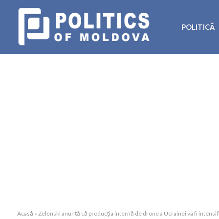
POLITICĂ
Acasă
»
Zelenski anunță că producția internă de drone a Ucrainei va fi intensif