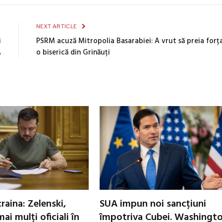
E
NEXT ARTICLE
i
PSRM acuză Mitropolia Basarabiei: A vrut să preia forț
A
o biserică din Grinăuți
raina: Zelenski,
SUA impun noi sancțiuni
ai mulți oficiali în
împotriva Cubei. Washingt