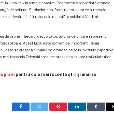
iții în Ucraina – în armele noastre. Prioritatea o reprezintă dronele,
ungă de acțiune. Și, bineînțeles, frontul – tot ceea ce au nevoie
ține cu adevărat în frâu atacurile rusești”, a subliniat Vladimir
i de drone – fiecărui dezvoltator, tuturor celor care în prezent
interceptoare. Acest lucru este extrem de important. Rusia
lănuiește să crească numărul de drone folosite în loviturile împotriva
a mai transmis Zelenski.r reduce presiunea asupra traficului rutier.
legram
pentru cele mai recente știri și analize
Facebook
Twitter
Pinterest
LinkedIn
Tumblr