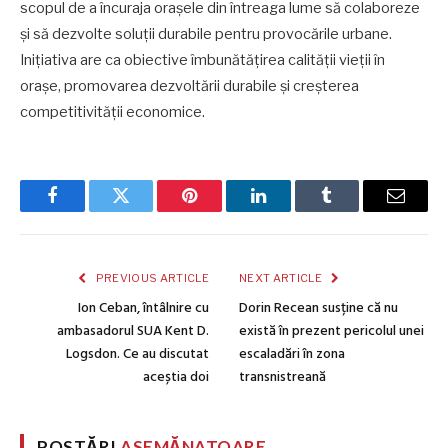
scopul de a încuraja orașele din întreaga lume să colaboreze
și să dezvolte soluții durabile pentru provocările urbane.
Inițiativa are ca obiective îmbunătățirea calității vieții în
orașe, promovarea dezvoltării durabile și creșterea
competitivității economice.
Facebook
Twitter
Pinterest
LinkedIn
Tumblr
Email
PREVIOUS ARTICLE
NEXT ARTICLE
Ion Ceban, întâlnire cu
Dorin Recean susține că nu
ambasadorul SUA Kent D.
există în prezent pericolul unei
Logsdon. Ce au discutat
escaladări în zona
aceștia doi
transnistreană
POSTĂRI
ASEMĂNATOARE