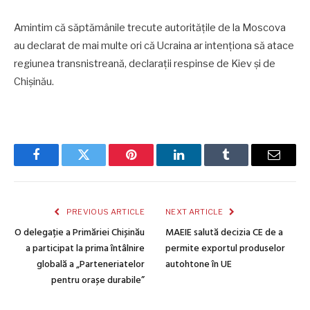
Amintim că săptămânile trecute autoritățile de la Moscova
au declarat de mai multe ori că Ucraina ar intenționa să atace
regiunea transnistreană, declarații respinse de Kiev și de
Chișinău.
Facebook
Twitter
Pinterest
LinkedIn
Tumblr
Email
PREVIOUS ARTICLE
NEXT ARTICLE
O delegație a Primăriei Chișinău
MAEIE salută decizia CE de a
a participat la prima întâlnire
permite exportul produselor
globală a „Parteneriatelor
autohtone în UE
pentru orașe durabile”