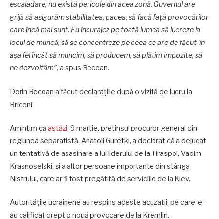
escaladare, nu există pericole din acea zonă. Guvernul are
grijă să asigurăm stabilitatea, pacea, să facă față provocărilor
care încă mai sunt. Eu încurajez pe toată lumea să lucreze la
locul de muncă, să se concentreze pe ceea ce are de făcut, în
așa fel încât să muncim, să producem, să plătim impozite, să
ne dezvoltăm”
, a spus Recean.
Dorin Recean a făcut declarațiile după o vizită de lucru la
Briceni.
Amintim că
astăzi
, 9 martie, pretinsul procuror general din
regiunea separatistă, Anatoli Gurețki, a declarat că a dejucat
un tentativă de asasinare a lui liderului de la Tiraspol, Vadim
Krasnoselski, și a altor persoane importante din stânga
Nistrului, care ar fi fost pregătită de serviciile de la Kiev.
Autoritățile ucrainene au respins aceste acuzații, pe care le-
au calificat drept o nouă provocare de la Kremlin.